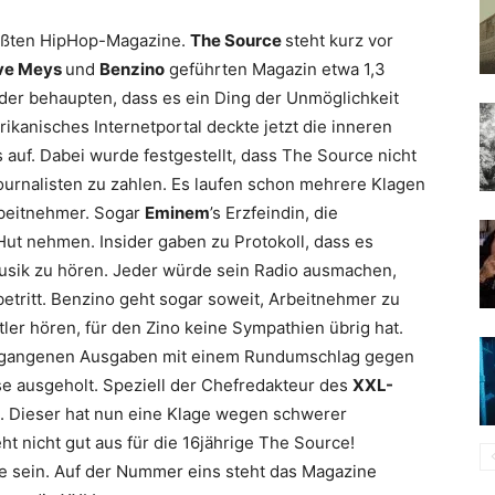
rößten HipHop-Magazine.
The Source
steht kurz vor
ve Meys
und
Benzino
geführten Magazin etwa 1,3
sider behaupten, dass es ein Ding der Unmöglichkeit
rikanisches Internetportal deckte jetzt die inneren
uf. Dabei wurde festgestellt, dass The Source nicht
Journalisten zu zahlen. Es laufen schon mehrere Klagen
beitnehmer. Sogar
Eminem
’s Erzfeindin, die
Hut nehmen. Insider gaben zu Protokoll, dass es
Musik zu hören. Jeder würde sein Radio ausmachen,
etritt. Benzino geht sogar soweit, Arbeitnehmer zu
er hören, für den Zino keine Sympathien übrig hat.
vergangenen Ausgaben mit einem Rundumschlag gegen
e ausgeholt. Speziell der Chefredakteur des
XXL-
. Dieser hat nun eine Klage wegen schwerer
ht nicht gut aus für die 16jährige The Source!
ame sein. Auf der Nummer eins steht das Magazine