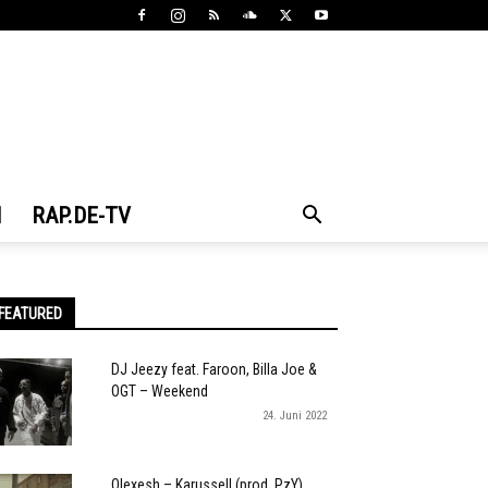
N
RAP.DE-TV
FEATURED
DJ Jeezy feat. Faroon, Billa Joe &
OGT – Weekend
24. Juni 2022
Olexesh – Karussell (prod. PzY)