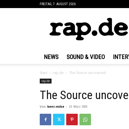
FREITAG, 7. AUGUST 2026
rap.de
NEWS
SOUND & VIDEO
INTER
Start
rap.de
The Source uncovered
rap.de
The Source uncove
Von
beni-mike
-
23. März 2005