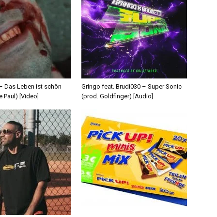
 – Das Leben ist schön
Gringo feat. Brudi030 – Super Sonic
e Paul) [Video]
(prod. Goldfinger) [Audio]