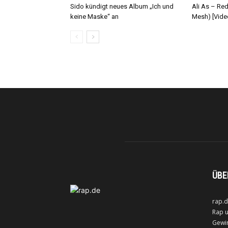
Sido kündigt neues Album „Ich und
Ali As – Re
keine Maske“ an
Mesh) [Vide
ÜBE
rap.d
Rap u
Gewin