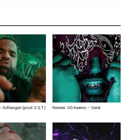
 Schlangen (prod. E.Q.T.)
Review: OG Keemo – Geist