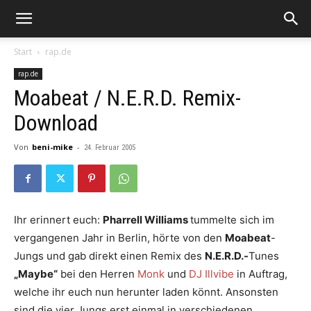
Start
rap.de
rap.de
Moabeat / N.E.R.D. Remix-
Download
Von
beni-mike
-
24. Februar 2005
Ihr erinnert euch:
Pharrell Williams
tummelte sich im
vergangenen Jahr in Berlin, hörte von den
Moabeat
-
Jungs und gab direkt einen Remix des
N.E.R.D.-
Tunes
„Maybe“
bei den Herren
Monk
und
DJ Illvibe
in Auftrag,
welche ihr euch nun herunter laden könnt. Ansonsten
sind die vier Jungs erst einmal in verschiedenen