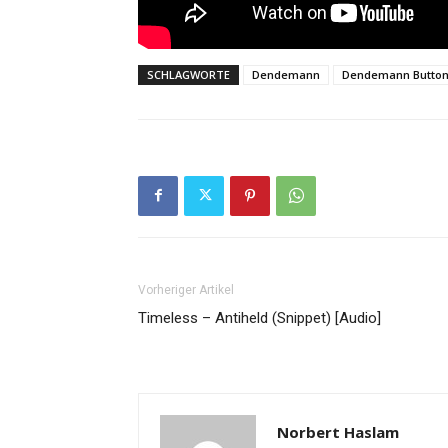
SCHLAGWORTE
Dendemann
Dendemann Butto
Vorheriger Artikel
Timeless – Antiheld (Snippet) [Audio]
Norbert Haslam