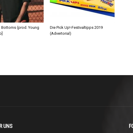
d Bottoms (prod. Young
Die Pick Up!-Festivaltipps 2019
o]
(Advertorial)
R UNS
F