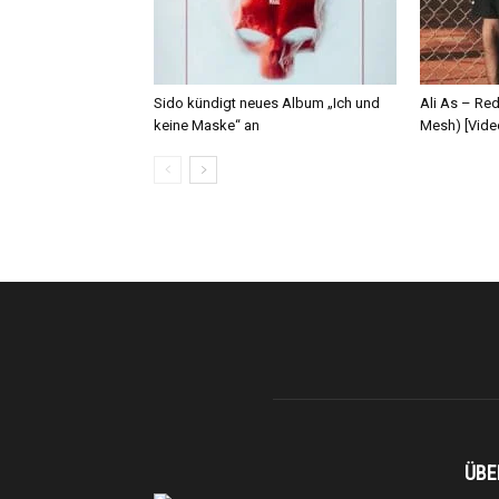
Sido kündigt neues Album „Ich und
Ali As – Re
keine Maske“ an
Mesh) [Vide
ÜBE