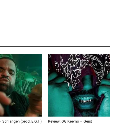
 Schlangen (prod. E.Q.T.)
Review: OG Keemo – Geist