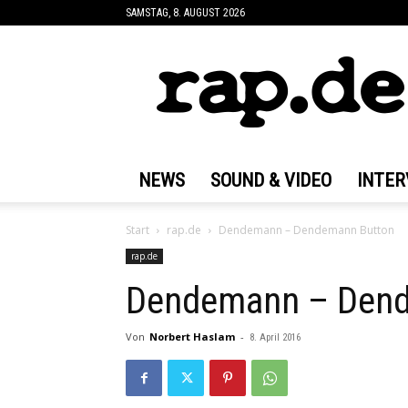
SAMSTAG, 8. AUGUST 2026
rap.de
NEWS
SOUND & VIDEO
INTER
Start
rap.de
Dendemann – Dendemann Button
rap.de
Dendemann – Dend
Von
Norbert Haslam
-
8. April 2016