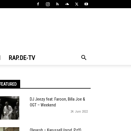
N
RAP.DE-TV
FEATURED
DJ Jeezy feat. Faroon, Billa Joe &
OGT – Weekend
24. Juni 2022
Olexesh – Karussell (prod. PzY)