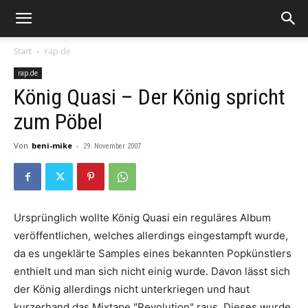
Start
rap.de
rap.de
König Quasi – Der König spricht
zum Pöbel
Von
beni-mike
-
29. November 2007
Ursprünglich wollte
König
Quasi
ein reguläres Album
veröffentlichen, welches allerdings eingestampft wurde,
da es ungeklärte Samples eines bekannten Popkünstlers
enthielt und man sich nicht einig wurde. Davon lässt sich
der
König
allerdings nicht unterkriegen und haut
kurzerhand das Mixtape
"
Revolution
"
raus. Dieses wurde