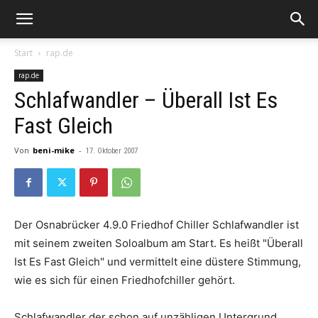
Start
rap.de
rap.de
Schlafwandler – Überall Ist Es
Fast Gleich
Von
beni-mike
-
17. Oktober 2007
Der Osnabrücker
4.9.0 Friedhof Chiller
Schlafwandler
ist
mit seinem zweiten Soloalbum am Start. Es heißt
"Überall
Ist Es Fast Gleich"
und vermittelt eine düstere Stimmung,
wie es sich für einen Friedhofchiller gehört.
Schlafwandler
der schon auf unzähligen Untergrund