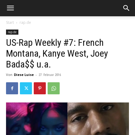
Start
rap.de
rap.de
US-Rap Weekly #7: French
Montana, Kanye West, Joey
Bada$$ u.a.
Von
Diese Luise
-
27. Februar 2016