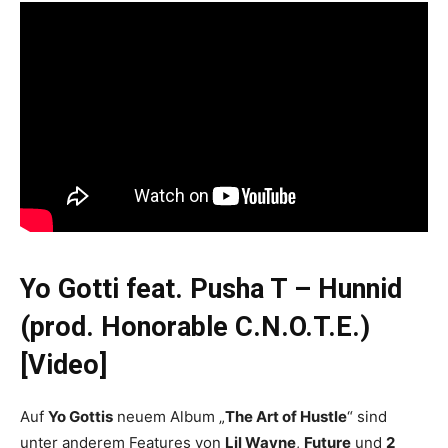
Yo Gotti feat. Pusha T – Hunnid
(prod. Honorable C.N.O.T.E.)
[Video]
Auf
Yo Gottis
neuem Album „
The Art of Hustle
“ sind
unter anderem Features von
Lil Wayne
,
Future
und
2