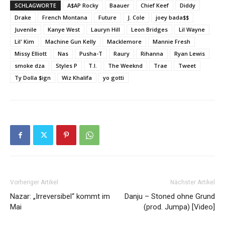
SCHLAGWORTE
A$AP Rocky
Baauer
Chief Keef
Diddy
Drake
French Montana
Future
J. Cole
joey bada$$
Juvenile
Kanye West
Lauryn Hill
Leon Bridges
Lil Wayne
Lil' Kim
Machine Gun Kelly
Macklemore
Mannie Fresh
Missy Elliott
Nas
Pusha-T
Raury
Rihanna
Ryan Lewis
smoke dza
Styles P
T.I.
The Weeknd
Trae
Tweet
Ty Dolla $ign
Wiz Khalifa
yo gotti
Vorheriger Artikel
Nächster Artikel
Nazar: „Irreversibel“ kommt im
Danju – Stoned ohne Grund
Mai
(prod. Jumpa) [Video]