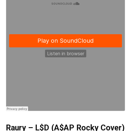
Raury – L$D (A$AP Rocky Cover)