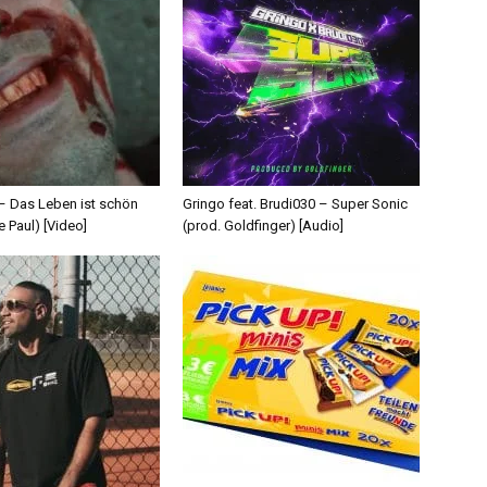
 – Das Leben ist schön
Gringo feat. Brudi030 – Super Sonic
e Paul) [Video]
(prod. Goldfinger) [Audio]