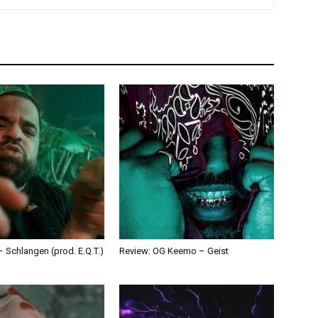
 Schlangen (prod. E.Q.T.)
Review: OG Keemo – Geist