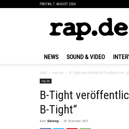
FREITAG, 7. AUGUST 2026
rap.de
NEWS
SOUND & VIDEO
INTER
Start
rap.de
B-Tight veröffentlicht Tracklist von „
rap.de
B-Tight veröffentli
B-Tight“
Von
Skinny
-
28. Dezember 2015