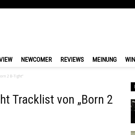
VIEW
NEWCOMER
REVIEWS
MEINUNG
WI
Born 2 B-Tight“
cht Tracklist von „Born 2