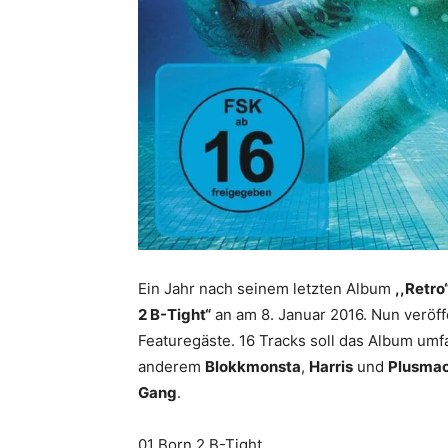
Ein Jahr nach seinem letzten Album
,,Retro
2 B-Tight“
an am 8. Januar 2016. Nun veröffen
Featuregäste. 16 Tracks soll das Album um
anderem
Blokkmonsta
,
Harris
und
Plusmac
Gang
.
01 Born 2 B-Tight