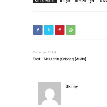
SCHLAGWORTE
B-Tight
Born 2 B-Tight
Trackl
Vorheriger Artikel
Fard – Mezzanin (Snippet) [Audio]
Skinny