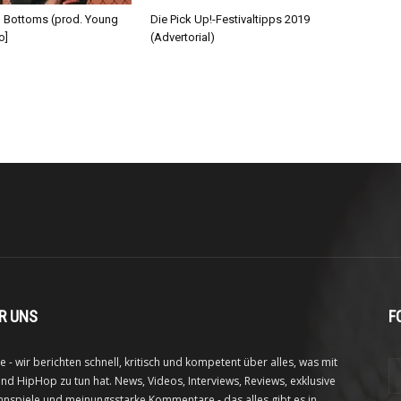
d Bottoms (prod. Young
Die Pick Up!-Festivaltipps 2019
o]
(Advertorial)
R UNS
F
e - wir berichten schnell, kritisch und kompetent über alles, was mit
nd HipHop zu tun hat. News, Videos, Interviews, Reviews, exklusive
nspiele und meinungsstarke Kommentare - das alles gibt es in