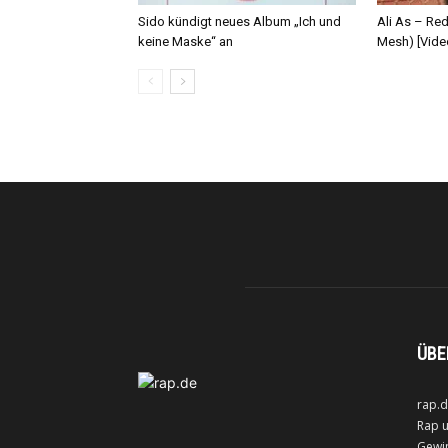
Sido kündigt neues Album „Ich und
Ali As – Re
keine Maske“ an
Mesh) [Vide
ÜBE
rap.d
Rap u
Gewin