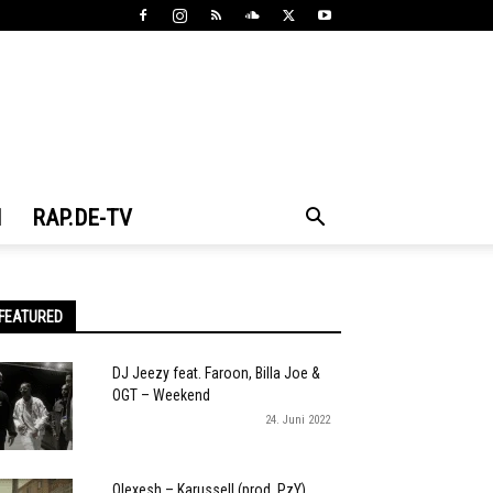
N
RAP.DE-TV
FEATURED
DJ Jeezy feat. Faroon, Billa Joe &
OGT – Weekend
24. Juni 2022
Olexesh – Karussell (prod. PzY)