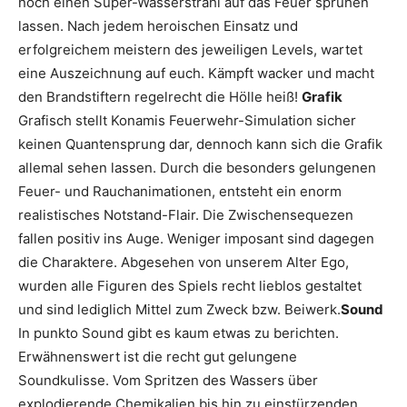
noch einen Super-Wasserstrahl auf das Feuer sprühen
lassen. Nach jedem heroischen Einsatz und
erfolgreichem meistern des jeweiligen Levels, wartet
eine Auszeichnung auf euch. Kämpft wacker und macht
den Brandstiftern regelrecht die Hölle heiß!
Grafik
Grafisch stellt Konamis Feuerwehr-Simulation sicher
keinen Quantensprung dar, dennoch kann sich die Grafik
allemal sehen lassen. Durch die besonders gelungenen
Feuer- und Rauchanimationen, entsteht ein enorm
realistisches Notstand-Flair. Die Zwischensequezen
fallen positiv ins Auge. Weniger imposant sind dagegen
die Charaktere. Abgesehen von unserem Alter Ego,
wurden alle Figuren des Spiels recht lieblos gestaltet
und sind lediglich Mittel zum Zweck bzw. Beiwerk.
Sound
In punkto Sound gibt es kaum etwas zu berichten.
Erwähnenswert ist die recht gut gelungene
Soundkulisse. Vom Spritzen des Wassers über
explodierende Chemikalien bis hin zu einstürzenden