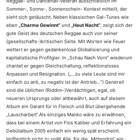
Reggae- und Dancehall-Veteran ausschließlich im
Sommer-, Sonne-, Sonnenschein- Kontext mitteilt, der
sieht sich getäuscht. Neben klassischen Gal–Tunes wie
eben
„Charme Gewinnt“
und
„Heut Nacht“
, zeigt sich der
gute Geist des deutschen Reggae auch von seiner
(gesellschafts-)kritischen Seite. Mit Worten wie Feuer
wettert er gegen gedankenlose Globalisierung und
kapitalistische Profitgier. In „Schau Nach Vorn“ wiederum
chantet er gegen Gleichschaltung, reflektionsloses
Anpassen und Resignation. („…zu viele Leute sind mir
einfach zu anti, zu negativ ist der Antrieb…“) Generell
sind die üblichen (Riddim-)Verdächtigen, egal, ob
neueren Ursprungs oder altbewährt, auch auf diesem
Album ein Garant für in Fleisch und Blut übergehende
„Lauscharbeit“.Als einziges Manko wäre zu erwähnen,
dass bei einem Artist von Flos Kaliber und Erfahrung ein
Debütalbum 2005 einfach ein wenig spät erscheint.
Hoffentlich nicht zu spät! Alle, für die „Mittendrin“ ein