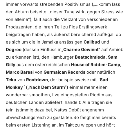
immer vorwärts strebenden Positivismus („…komm lass
den Abturn beiseite…dieser Tune wirkt gegen Stress wie
von alleine“), fällt auch die Vielzahl von verschiedenen
Produzenten, die ihren Teil zu Flos Erstlingswerk
beigetragen haben, als äußerst bereichernd auf!Egal, ob
es sich um die in Jamaika ansässigen
Calibud
und
Degree
(dessen Einfluss in
„Charme Gewinnt“
auf Anhieb
zu erkennen ist), den Hamburger
Beatschmieda
,
Sam
Gilly
aus dem österreichischen
House of Riddim-Camp
,
Marco Baresi
von
Germaican Records
oder natürlich
Teka
von
Rootdown
, der beispielsweise mit
`Sad
Monkey´ („Nach Dem Sturm“)
einmal mehr einen
wunderbar smoothen, live eingespielten Riddim aus
deutschen Landen abliefert, handelt: Alle tragen sie
(ein-)stimmig dazu bei, Nattys Debüt angenehm
abwechslungsreich zu gestalten.So fängt man bereits
beim ersten Listening an, im Takt zu wippen und hört