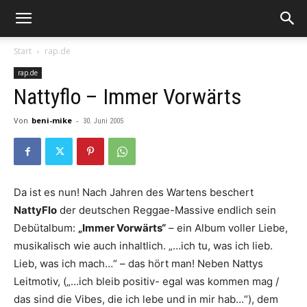
Start
rap.de
rap.de
Nattyflo – Immer Vorwärts
Von
beni-mike
-
30. Juni 2005
Da ist es nun! Nach Jahren des Wartens beschert
NattyFlo
der deutschen Reggae-Massive endlich sein
Debütalbum:
„Immer Vorwärts“
– ein Album voller Liebe,
musikalisch wie auch inhaltlich. „…ich tu, was ich lieb.
Lieb, was ich mach…“ – das hört man! Neben Nattys
Leitmotiv, („…ich bleib positiv- egal was kommen mag /
das sind die Vibes, die ich lebe und in mir hab…“), dem