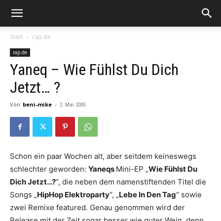
Start
rap.de
rap.de
Yaneq – Wie Fühlst Du Dich
Jetzt… ?
Von
beni-mike
-
2. Mai 2005
Schon ein paar Wochen alt, aber seitdem keineswegs
schlechter geworden:
Yaneqs
Mini-EP „
Wie Fühlst Du
Dich Jetzt…?
“, die neben dem namenstiftenden Titel die
Songs „
HipHop Elektroparty
“, „
Lebe In Den Tag
“ sowie
zwei Remixe featured. Genau genommen wird der
Release mit der Zeit sogar besser wie guter Wein, denn