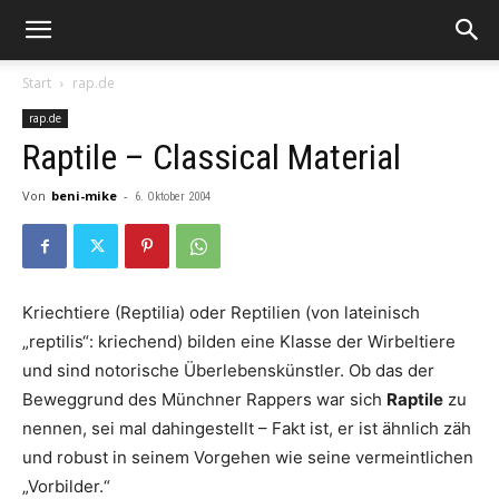
Start
rap.de
rap.de
Raptile – Classical Material
Von
beni-mike
-
6. Oktober 2004
Kriechtiere (Reptilia) oder Reptilien (von lateinisch
„reptilis“: kriechend) bilden eine Klasse der Wirbeltiere
und sind notorische Überlebenskünstler. Ob das der
Beweggrund des Münchner Rappers war sich
Raptile
zu
nennen, sei mal dahingestellt – Fakt ist, er ist ähnlich zäh
und robust in seinem Vorgehen wie seine vermeintlichen
„Vorbilder.“