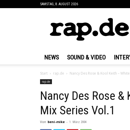
SAMSTAG, 8. AUGUST 2026
rap.de
NEWS
SOUND & VIDEO
INTER
Start
rap.de
Nancy Des Rose & Kool Keith – White 
rap.de
Nancy Des Rose & K
Mix Series Vol.1
Von
beni-mike
-
1. März 2004