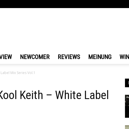
VIEW
NEWCOMER
REVIEWS
MEINUNG
WI
Label Mix Series Vol.1
ool Keith – White Label