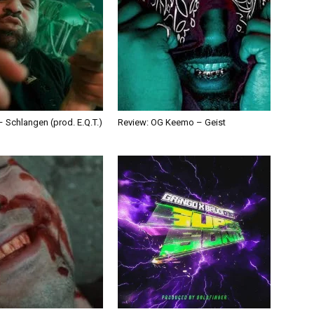
 Schlangen (prod. E.Q.T.)
Review: OG Keemo – Geist