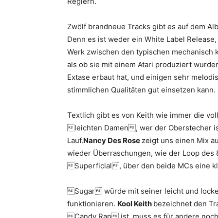
Reglern.
Zwölf brandneue Tracks gibt es auf dem Alb
Denn es ist weder ein White Label Release,
Werk zwischen den typischen mechanisch k
als ob sie mit einem Atari produziert wurden
Extase erbaut hat, und einigen sehr melod
stimmlichen Qualitäten gut einsetzen kann.
Textlich gibt es von Keith wie immer die volle
leichten Damen, wer der Oberstecher is
Lauf.
Nancy Des Rose
zeigt uns einen Mix 
wieder Überraschungen, wie der Loop de
Superficial, über den beide MCs eine k
Sugar würde mit seiner leicht und locke
funktionieren.
Kool Keith
bezeichnet den Tra
Candy Rap ist, muss es für andere noch l