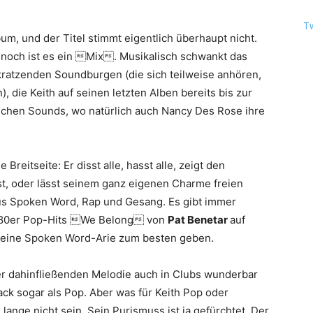
T
um, und der Titel stimmt eigentlich überhaupt nicht.
 noch ist es ein Mix. Musikalisch schwankt das
ratzenden Soundburgen (die sich teilweise anhören,
), die Keith auf seinen letzten Alben bereits bis zur
ischen Sounds, wo natürlich auch Nancy Des Rose ihre
 Breitseite: Er disst alle, hasst alle, zeigt den
t, oder lässt seinem ganz eigenen Charme freien
aus Spoken Word, Rap und Gesang. Es gibt immer
s 80er Pop-Hits We Belong von
Pat Benetar
auf
leine Spoken Word-Arie zum besten geben.
r dahinfließenden Melodie auch in Clubs wunderbar
ck sogar als Pop. Aber was für Keith Pop oder
ange nicht sein. Sein Purismuss ist ja gefürchtet. Der