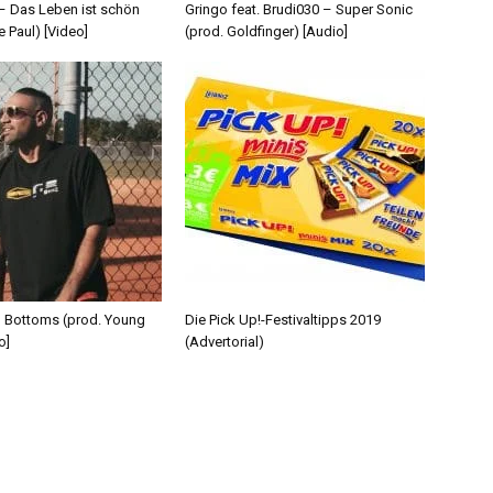
 – Das Leben ist schön
Gringo feat. Brudi030 – Super Sonic
e Paul) [Video]
(prod. Goldfinger) [Audio]
d Bottoms (prod. Young
Die Pick Up!-Festivaltipps 2019
o]
(Advertorial)