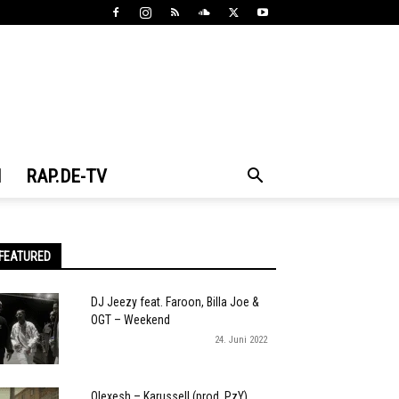
N
RAP.DE-TV
FEATURED
DJ Jeezy feat. Faroon, Billa Joe &
OGT – Weekend
24. Juni 2022
Olexesh – Karussell (prod. PzY)