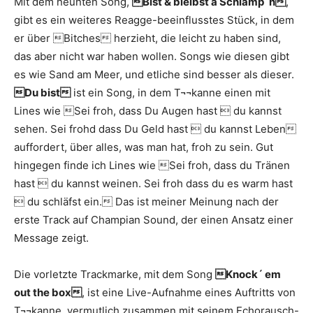
Mit dem neunten Song,
Bist & bleibst a Schlamp´n
,
gibt es ein weiteres Reagge-beeinflusstes Stück, in dem
er über Bitches herzieht, die leicht zu haben sind,
das aber nicht war haben wollen. Songs wie diesen gibt
es wie Sand am Meer, und etliche sind besser als dieser.
Du bist
ist ein Song, in dem T¬¬kanne einen mit
Lines wie Sei froh, dass Du Augen hast  du kannst
sehen. Sei frohd dass Du Geld hast  du kannst Leben
auffordert, über alles, was man hat, froh zu sein. Gut
hingegen finde ich Lines wie Sei froh, dass du Tränen
hast  du kannst weinen. Sei froh dass du es warm hast
 du schläfst ein. Das ist meiner Meinung nach der
erste Track auf Champian Sound, der einen Ansatz einer
Message zeigt.
Die vorletzte Trackmarke, mit dem Song
Knock´ em
out the box
, ist eine Live-Aufnahme eines Auftritts von
T¬¬kanne, vermutlich zusammen mit seinem Echorausch-