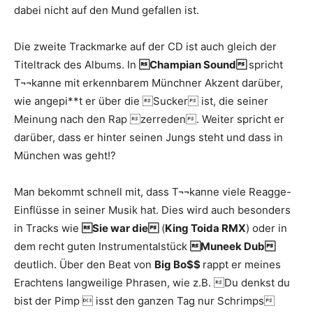
dabei nicht auf den Mund gefallen ist.
Die zweite Trackmarke auf der CD ist auch gleich der
Titeltrack des Albums. In
Champian Sound
spricht
T¬¬kanne mit erkennbarem Münchner Akzent darüber,
wie angepi**t er über die Sucker ist, die seiner
Meinung nach den Rap zerreden. Weiter spricht er
darüber, dass er hinter seinen Jungs steht und dass in
München was geht!?
Man bekommt schnell mit, dass T¬¬kanne viele Reagge-
Einflüsse in seiner Musik hat. Dies wird auch besonders
in Tracks wie
Sie war die
(
King Toida RMX
) oder in
dem recht guten Instrumentalstück
Muneek Dub
deutlich. Über den Beat von
Big Bo$$
rappt er meines
Erachtens langweilige Phrasen, wie z.B. Du denkst du
bist der Pimp  isst den ganzen Tag nur Schrimps