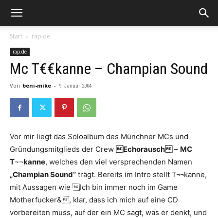
Start
rap.de
rap.de
Mc T€€kanne – Champian Sound
Von
beni-mike
-
9. Januar 2004
Vor mir liegt das Soloalbum des Münchner MCs und
Gründungsmitglieds der Crew
Echorausch
–
MC
T¬¬kanne
, welches den viel versprechenden Namen
„Champian Sound“
trägt. Bereits im Intro stellt T¬¬kanne,
mit Aussagen wie Ich bin immer noch im Game
Motherfucker&, klar, dass ich mich auf eine CD
vorbereiten muss, auf der ein MC sagt, was er denkt, und