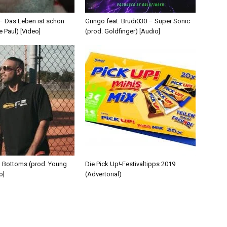
 – Das Leben ist schön
Gringo feat. Brudi030 – Super Sonic
e Paul) [Video]
(prod. Goldfinger) [Audio]
d Bottoms (prod. Young
Die Pick Up!-Festivaltipps 2019
o]
(Advertorial)