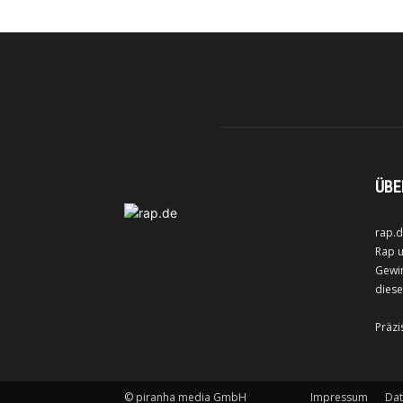
ÜBE
rap.d
Rap u
Gewin
diese
Präzi
©
piranha media GmbH
Impressum
Dat