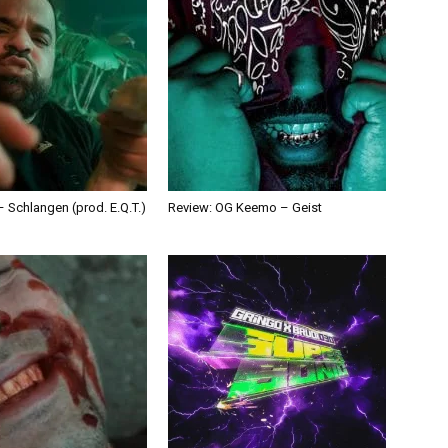
 Schlangen (prod. E.Q.T.)
Review: OG Keemo – Geist