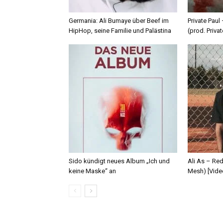
Germania: Ali Bumaye über Beef im
Private Paul
HipHop, seine Familie und Palästina
(prod. Privat
Sido kündigt neues Album „Ich und
Ali As – Re
keine Maske“ an
Mesh) [Vide