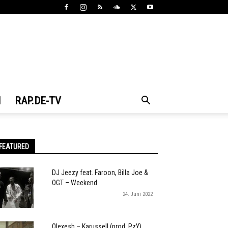
N
RAP.DE-TV
FEATURED
DJ Jeezy feat. Faroon, Billa Joe &
OGT – Weekend
24. Juni 2022
Olexesh – Karussell (prod. PzY)