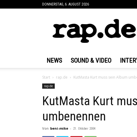
DONNERSTAG, 6. AUGUST 2026
rap.de
NEWS
SOUND & VIDEO
INTER
Start
rap.de
KutMasta Kurt muss sein Album um
rap.de
KutMasta Kurt mus
umbenennen
Von
beni-mike
-
21. Oktober 2004