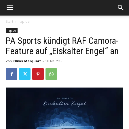
Start
rap.de
rap.de
PA Sports kündigt RAF Camora-
Feature auf „Eiskalter Engel“ an
Von
Oliver Marquart
-
10. Mai 2015