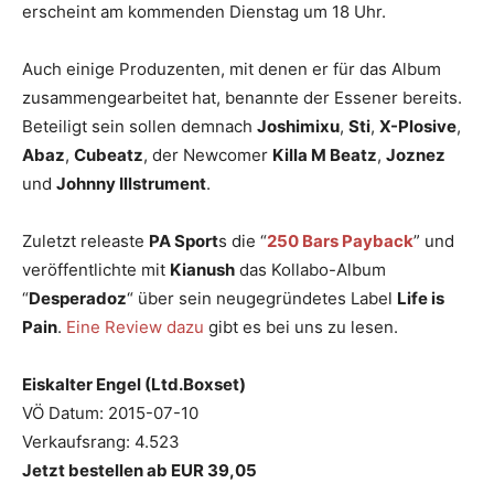
erscheint am kommenden Dienstag um 18 Uhr.
Auch einige Produzenten, mit denen er für das Album
zusammengearbeitet hat, benannte der Essener bereits.
Beteiligt sein sollen demnach
Joshimixu
,
Sti
,
X-Plosive
,
Abaz
,
Cubeatz
, der Newcomer
Killa M Beatz
,
Joznez
und
Johnny Illstrument
.
Zuletzt releaste
PA Sport
s die “
250 Bars Payback
” und
veröffentlichte mit
Kianush
das Kollabo-Album
“
Desperadoz
“ über sein neugegründetes Label
Life is
Pain
.
Eine Review dazu
gibt es bei uns zu lesen.
Eiskalter Engel (Ltd.Boxset)
VÖ Datum: 2015-07-10
Verkaufsrang: 4.523
Jetzt bestellen ab EUR 39,05