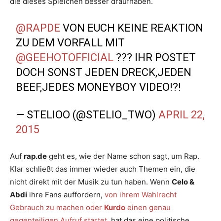
die dieses Spielchen besser draufhaben.
@RAPDE
VON EUCH KEINE REAKTION
ZU DEM VORFALL MIT
@GEEHOTOFFICIAL
??? IHR POSTET
DOCH SONST JEDEN DRECK,JEDEN
BEEF,JEDES MONEYBOY VIDEO!?!
— STELIOO (@STELIO_TWO)
APRIL 22,
2015
Auf
rap.de
geht es, wie der Name schon sagt, um Rap.
Klar schließt das immer wieder auch Themen ein, die
nicht direkt mit der Musik zu tun haben. Wenn
Celo &
Abdi
ihre Fans auffordern,
von ihrem Wahlrecht
Gebrauch zu machen oder
Kurdo
einen genau
gegenteiligen Aufruf startet
, hat das eine politische