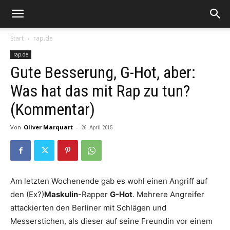
Start
rap.de
rap.de
Gute Besserung, G-Hot, aber:
Was hat das mit Rap zu tun?
(Kommentar)
Von
Oliver Marquart
-
26. April 2015
Am letzten Wochenende gab es wohl einen Angriff auf
den (Ex?)
Maskulin
-Rapper
G-Hot
. Mehrere Angreifer
attackierten den Berliner mit Schlägen und
Messerstichen, als dieser auf seine Freundin vor einem