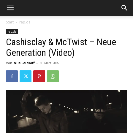
Start
rap.de
rap.de
Cashisclay & McTwist – Neue
Generation (Video)
Von
Nils Leidloff
-
31. März 2015