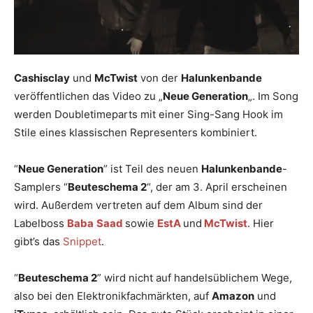
Cashisclay
und
McTwist
von der
Halunkenbande
veröffentlichen das Video zu „
Neue Generation
„. Im Song
werden Doubletimeparts mit einer Sing-Sang Hook im
Stile eines klassischen Representers kombiniert.
“
Neue Generation
” ist Teil des neuen
Halunkenbande
-
Samplers “
Beuteschema 2
“, der am 3. April erscheinen
wird. Außerdem vertreten auf dem Album sind der
Labelboss
Baba
Saad
sowie
EstA
und
McTwist
. Hier
gibt’s das
Snippet
.
“
Beuteschema 2
” wird nicht auf handelsüblichem Wege,
also bei den Elektronikfachmärkten, auf
Amazon
und