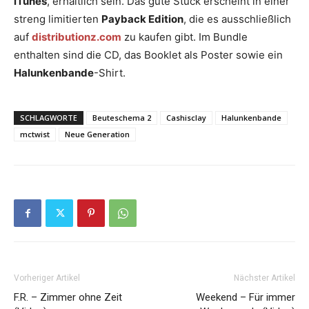
iTunes
, erhältlich sein. Das gute Stück erscheint in einer
streng limitierten
Payback Edition
, die es ausschließlich
auf
distributionz.com
zu kaufen gibt. Im Bundle
enthalten sind die CD, das Booklet als Poster sowie ein
Halunkenbande
-Shirt.
SCHLAGWORTE
Beuteschema 2
Cashisclay
Halunkenbande
mctwist
Neue Generation
Vorheriger Artikel
Nächster Artikel
F.R. – Zimmer ohne Zeit
Weekend – Für immer