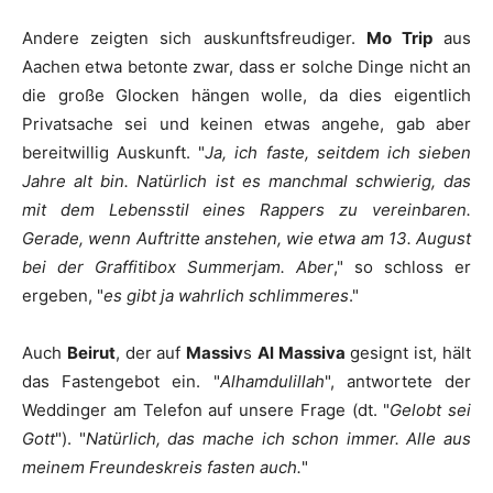
Andere zeigten sich auskunftsfreudiger.
Mo Trip
aus
Aachen etwa betonte zwar, dass er solche Dinge nicht an
die große Glocken hängen wolle, da dies eigentlich
Privatsache sei und keinen etwas angehe, gab aber
bereitwillig Auskunft. "
Ja, ich faste, seitdem ich sieben
Jahre alt bin. Natürlich ist es manchmal schwierig, das
mit dem Lebensstil eines Rappers zu vereinbaren.
Gerade, wenn Auftritte anstehen, wie etwa am 13. August
bei der Graffitibox Summerjam. Aber
," so schloss er
ergeben, "
es gibt ja wahrlich schlimmeres
."
Auch
Beirut
, der auf
Massiv
s
Al Massiva
gesignt ist, hält
das Fastengebot ein. "
Alhamdulillah
", antwortete der
Weddinger am Telefon auf unsere Frage (dt. "
Gelobt sei
Gott
"). "
Natürlich, das mache ich schon immer. Alle aus
meinem Freundeskreis fasten auch.
"