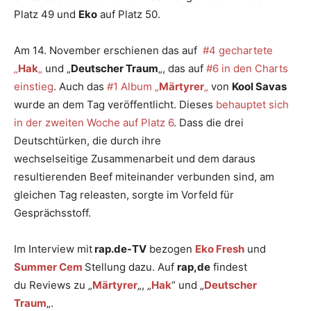
Platz 49 und
Eko
auf Platz 50.
Am 14. November erschienen das auf
#4 gechartete
„
Hak
„
und „
Deutscher Traum
„, das auf
#6 in den Charts
einstieg
. Auch das
#1 Album „
Märtyrer
„
von
Kool Savas
wurde an dem Tag veröffentlicht. Dieses
behauptet sich
in der zweiten Woche auf Platz 6
. Dass die drei
Deutschtürken, die durch ihre
wechselseitige Zusammenarbeit und dem daraus
resultierenden Beef miteinander verbunden sind, am
gleichen Tag releasten, sorgte im Vorfeld für
Gesprächsstoff.
Im Interview mit
rap.de-TV
bezogen
Eko Fresh
und
Summer Cem
Stellung dazu. Auf
rap,de
findest
du Reviews zu „
Märtyrer
„, „
Hak
“ und „
Deutscher
Traum
„.