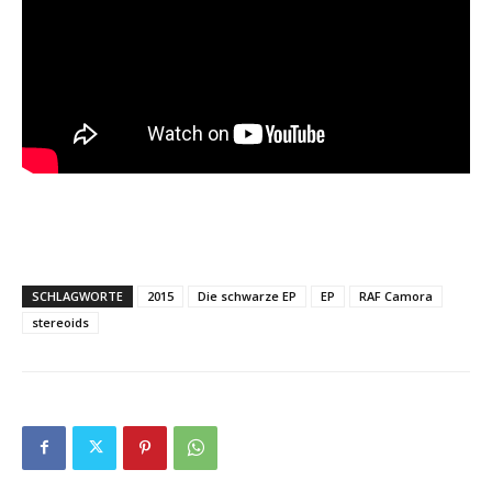
SCHLAGWORTE
2015
Die schwarze EP
EP
RAF Camora
stereoids