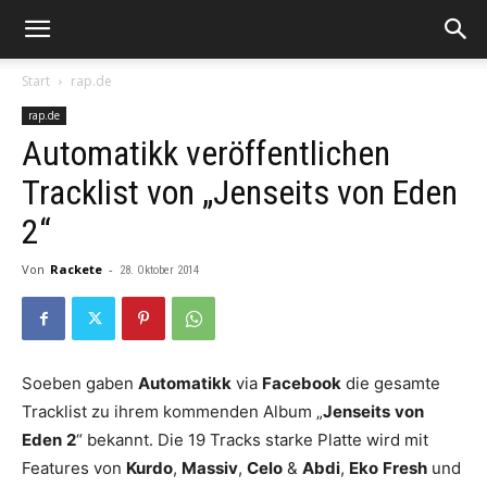
Start
rap.de
rap.de
Automatikk veröffentlichen
Tracklist von „Jenseits von Eden
2“
Von
Rackete
-
28. Oktober 2014
Soeben gaben
Automatikk
via
Facebook
die gesamte
Tracklist zu ihrem kommenden Album „
Jenseits
von
Eden
2
“ bekannt. Die 19 Tracks starke Platte wird mit
Features von
Kurdo
,
Massiv
,
Celo
&
Abdi
,
Eko
Fresh
und