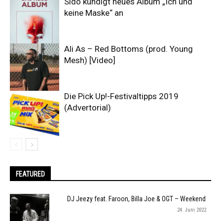
Sido kündigt neues Album „Ich und
keine Maske“ an
Ali As – Red Bottoms (prod. Young
Mesh) [Video]
Die Pick Up!-Festivaltipps 2019
(Advertorial)
FEATURED
DJ Jeezy feat. Faroon, Billa Joe & OGT – Weekend
24. Juni 2022