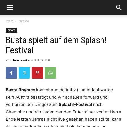
Start
rap.de
rap.de
Busta spielt auf dem Splash!
Festival
Von
beni-mike
-
8. April 2004
Busta Rhymes
kommt nun definitiv (zumindest wurde
sein Auftritt bestätigt und wir schauen forward und
verharren der Dinge) zum
Splash!-Festival
nach
Chemnitz und ein Jeder, der den Entertainer vor`m Herrn
Ende letzten Jahres nicht live gesehen haben sollte, kann
das im – hoffentlich sehr, sehr bald kommenden –