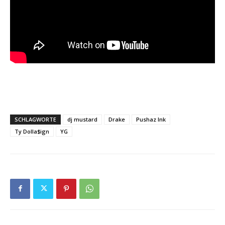
SCHLAGWORTE
dj mustard
Drake
Pushaz Ink
Ty Dolla$ign
YG