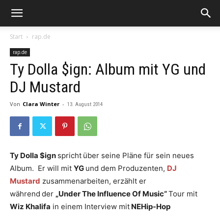
Start
rap.de
rap.de
Ty Dolla $ign: Album mit YG und
DJ Mustard
Von
Clara Winter
-
13. August 2014
Ty Dolla $ign
spricht
über seine Pläne für sein neues
Album. Er will mit
YG
und dem Produzenten,
DJ
Mustard
zusammenarbeiten, erzählt er
während
der
„Under The Influence Of Music“
Tour mit
Wiz Khalifa
in einem Interview mit
NEHip-Hop