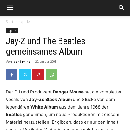
Start
rap.de
rap.de
Jay-Z und The Beatles
gemeinsames Album
Von
beni-mike
-
20. Januar 2004
Der DJ und Produzent
Danger Mouse
hat die kompletten
Vocals von
Jay-Zs
Black Album
und Stücke von dem
legendären
White Album
aus dem Jahre 1968 der
Beatles
genommen, um neue Produktionen mit diesem
Material herzustellen. Er gibt an, dass er nur den Inhalt
und die Musik des White Album gesamplet habe, um