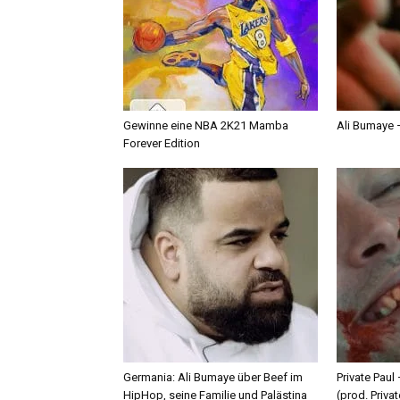
Gewinne eine NBA 2K21 Mamba
Ali Bumaye –
Forever Edition
Germania: Ali Bumaye über Beef im
Private Paul
HipHop, seine Familie und Palästina
(prod. Privat