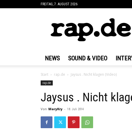
FREITAG, 7. AUGUST 2026
rap.de
NEWS
SOUND & VIDEO
INTER
Start
rap.de
Jaysus . Nicht klagen (Video)
rap.de
Jaysus . Nicht klag
Von
MaryKry
-
18. Juli 2014