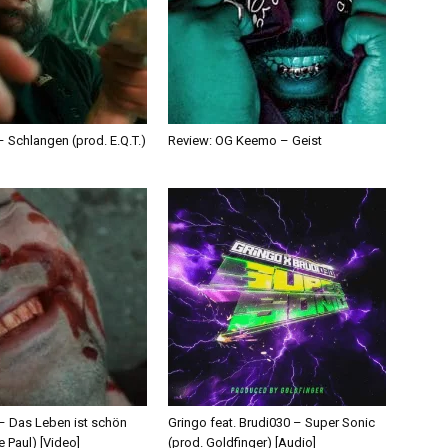
 Schlangen (prod. E.Q.T.)
Review: OG Keemo – Geist
 – Das Leben ist schön
Gringo feat. Brudi030 – Super Sonic
e Paul) [Video]
(prod. Goldfinger) [Audio]