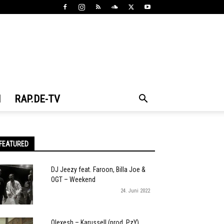
N
RAP.DE-TV
FEATURED
DJ Jeezy feat. Faroon, Billa Joe &
OGT – Weekend
24. Juni 2022
Olexesh – Karussell (prod. PzY)