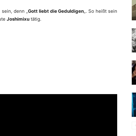
g sein, denn „
Gott liebt die Geduldigen
„. So heißt sein
ute
Joshimixu
tätig.