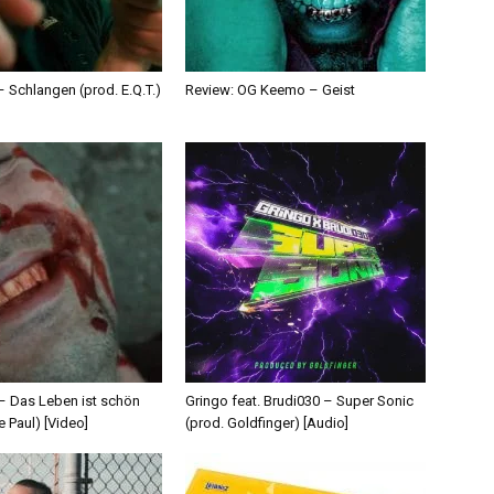
 Schlangen (prod. E.Q.T.)
Review: OG Keemo – Geist
 – Das Leben ist schön
Gringo feat. Brudi030 – Super Sonic
e Paul) [Video]
(prod. Goldfinger) [Audio]