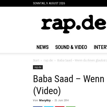
SONNTAG, 9. AUGUST 2026
rap.de
NEWS
SOUND & VIDEO
INTER
Start
rap.de
Baba Saad – Wenn du ihnen glaubst 
rap.de
Baba Saad – Wenn 
(Video)
Von
MaryKry
-
25. Juni 2014