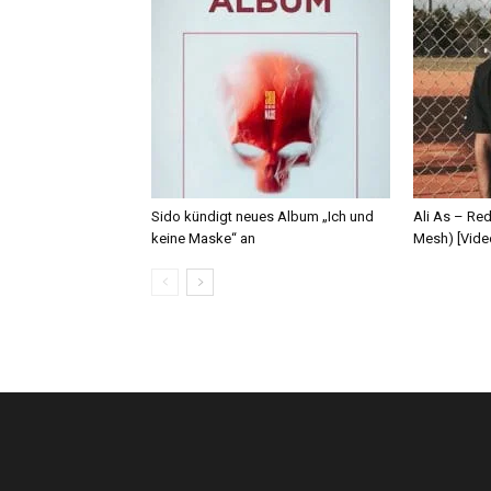
Sido kündigt neues Album „Ich und
Ali As – Re
keine Maske“ an
Mesh) [Vide