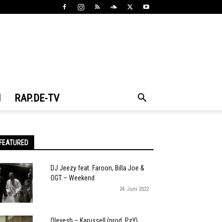
N
RAP.DE-TV
FEATURED
DJ Jeezy feat. Faroon, Billa Joe &
OGT – Weekend
24. Juni 2022
Olexesh – Karussell (prod. PzY)