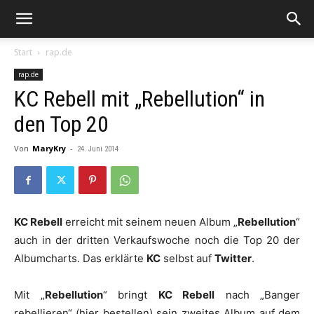
Start
rap.de
rap.de
KC Rebell mit „Rebellution“ in
den Top 20
Von
MaryKry
-
24. Juni 2014
KC Rebell
erreicht mit seinem neuen Album „
Rebellution
“
auch in der dritten Verkaufswoche noch die Top 20 der
Albumcharts. Das erklärte
KC
selbst auf
Twitter
.
Mit „
Rebellution
“ bringt
KC
Rebell
nach „Banger
rebellieren“ (hier bestellen) sein zweites Album auf dem