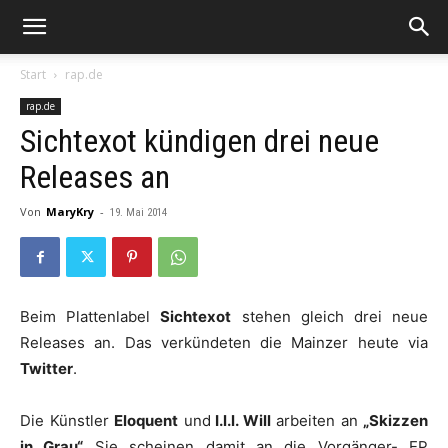
Start
rap.de
rap.de
Sichtexot kündigen drei neue
Releases an
Von
MaryKry
-
19. Mai 2014
Beim Plattenlabel
Sichtexot
stehen gleich drei neue
Releases an. Das verkündeten die Mainzer heute via
Twitter
.
Die Künstler
Eloquent
und
I.l.l. Will
arbeiten an
„Skizzen
in Grau“.
Sie scheinen damit an die Vorgänger- EP