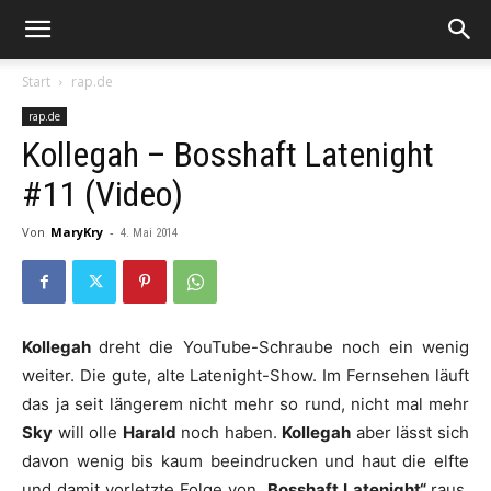
Start
rap.de
rap.de
Kollegah – Bosshaft Latenight
#11 (Video)
Von
MaryKry
-
4. Mai 2014
Kollegah
dreht die YouTube-Schraube noch ein wenig
weiter. Die gute, alte Latenight-Show. Im Fernsehen läuft
das ja seit längerem nicht mehr so rund, nicht mal mehr
Sky
will olle
Harald
noch haben.
Kollegah
aber lässt sich
davon wenig bis kaum beeindrucken und haut die elfte
und damit vorletzte Folge von
„Bosshaft Latenight“
raus.