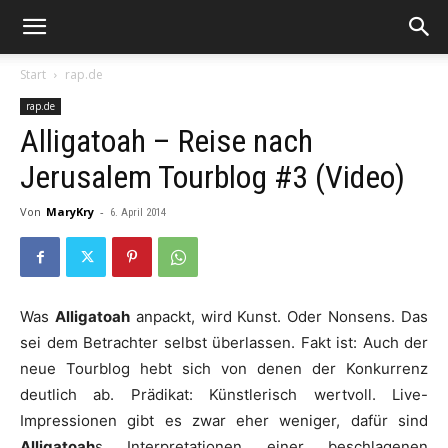
Start
rap.de
rap.de
Alligatoah – Reise nach
Jerusalem Tourblog #3 (Video)
Von
MaryKry
-
6. April 2014
Was
Alligatoah
anpackt, wird Kunst. Oder Nonsens. Das
sei dem Betrachter selbst überlassen. Fakt ist: Auch der
neue Tourblog hebt sich von denen der Konkurrenz
deutlich ab. Prädikat: Künstlerisch wertvoll. Live-
Impressionen gibt es zwar eher weniger, dafür sind
Alligatoah
s Interpretationen einer beschlagenen