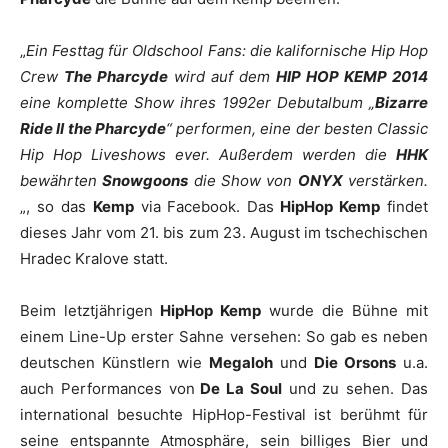
„
Ein Festtag für Oldschool Fans: die kalifornische Hip Hop
Crew
The Pharcyde
wird auf dem
HIP HOP KEMP 2014
eine komplette Show ihres 1992er Debutalbum „
Bizarre
Ride II the Pharcyde
“ performen, eine der besten Classic
Hip Hop Liveshows ever.
Außerdem werden die
HHK
bewährten
Snowgoons
die Show von
ONYX
verstärken.
„, so das
Kemp
via Facebook.
Das
HipHop Kemp
findet
dieses Jahr vom 21. bis zum 23. August im tschechischen
Hradec Kralove statt.
Beim letztjährigen
HipHop Kemp
wurde die Bühne mit
einem Line-Up erster Sahne versehen: So gab es neben
deutschen Künstlern wie
Megaloh
und
Die Orsons
u.a.
auch Performances von
De La Soul
und zu sehen. Das
international besuchte HipHop-Festival ist berühmt für
seine entspannte Atmosphäre, sein billiges Bier und