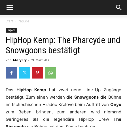
Start
rap.de
rap.de
HipHop Kemp: The Pharcyde und
Snowgoons bestätigt
Von
MaryKry
-
24. März 2014
Das
HipHop Kemp
hat zwei neue Line-Up Zugänge
bestätigt. Zum einen werden die
Snowgoons
die Bühne
im tschechischen Hradec Kralove beim Auftritt von
Onyx
zum Beben bringen, zum anderen wird niemand
Geringeres als die legendäre HipHop Crew
The
Pharcyde
die Bühne auf dem Kemp beehren.