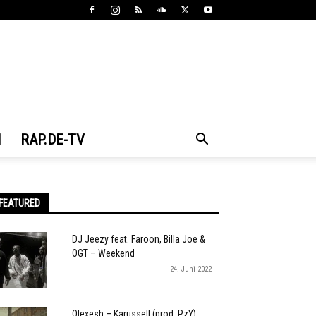
N
RAP.DE-TV
FEATURED
DJ Jeezy feat. Faroon, Billa Joe &
OGT – Weekend
24. Juni 2022
Olexesh – Karussell (prod. PzY)