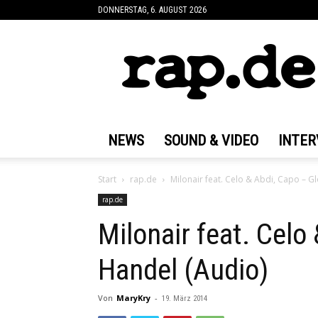
DONNERSTAG, 6. AUGUST 2026
rap.de
NEWS
SOUND & VIDEO
INTER
Start
rap.de
Milonair feat. Celo & Abdi, Capo – G
rap.de
Milonair feat. Celo
Handel (Audio)
Von
MaryKry
-
19. März 2014