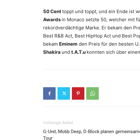
50 Cent
toppt und toppt, und ein Ende ist 
Awards
in Monaco setzte 50, welcher mit 
rekordverdächtige Marke. Er bekam den Preis
Best R&B Act, Best HipHop Act und Best Po
bekam
Eminem
den Preis für den besten U.
Shakira
und
t.A.T.u
konnten sich über einen
Vorheriger Artikel
G-Unit, Mobb Deep, D-Block planen gemeinsam
Tour