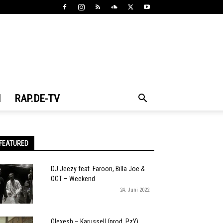
N
RAP.DE-TV
FEATURED
DJ Jeezy feat. Faroon, Billa Joe &
OGT – Weekend
24. Juni 2022
Olexesh – Karussell (prod. PzY)