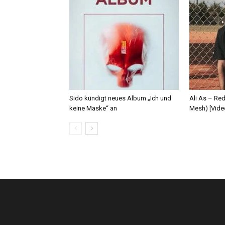
Sido kündigt neues Album „Ich und
Ali As – Re
keine Maske“ an
Mesh) [Vide