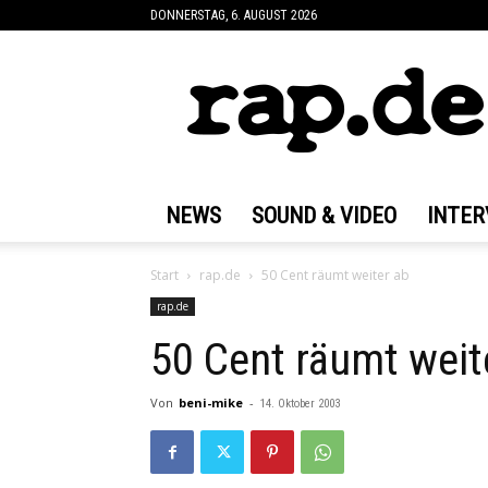
DONNERSTAG, 6. AUGUST 2026
rap.de
NEWS
SOUND & VIDEO
INTER
Start
rap.de
50 Cent räumt weiter ab
rap.de
50 Cent räumt weit
Von
beni-mike
-
14. Oktober 2003