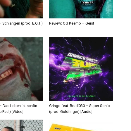
 Schlangen (prod. E.Q.T.)
Review: OG Keemo – Geist
 – Das Leben ist schön
Gringo feat. Brudi030 – Super Sonic
e Paul) [Video]
(prod. Goldfinger) [Audio]