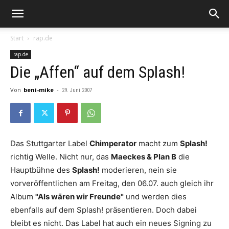
Start
rap.de
rap.de
Die „Affen“ auf dem Splash!
Von
beni-mike
-
29. Juni 2007
Das Stuttgarter Label
Chimperator
macht zum
Splash!
richtig Welle. Nicht nur, das
Maeckes & Plan B
die
Hauptbühne des
Splash!
moderieren, nein sie
vorveröffentlichen am Freitag, den 06.07. auch gleich ihr
Album
"Als wären wir Freunde"
und werden dies
ebenfalls auf dem Splash! präsentieren. Doch dabei
bleibt es nicht. Das Label hat auch ein neues Signing zu