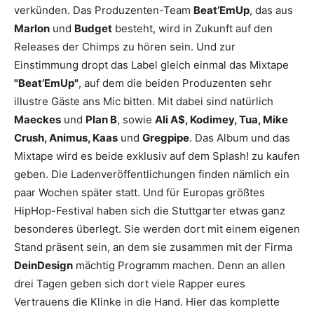
verkünden. Das Produzenten-Team
Beat’EmUp
, das aus
Marlon
und
Budget
besteht, wird in Zukunft auf den
Releases der Chimps zu hören sein. Und zur
Einstimmung dropt das Label gleich einmal das Mixtape
"Beat’EmUp"
, auf dem die beiden Produzenten sehr
illustre Gäste ans Mic bitten. Mit dabei sind natürlich
Maeckes
und
Plan B
, sowie
Ali A$, Kodimey, Tua, Mike
Crush, Animus, Kaas
und
Gregpipe
. Das Album und das
Mixtape wird es beide exklusiv auf dem Splash! zu kaufen
geben. Die Ladenveröffentlichungen finden nämlich ein
paar Wochen später statt. Und für Europas größtes
HipHop-Festival haben sich die Stuttgarter etwas ganz
besonderes überlegt. Sie werden dort mit einem eigenen
Stand präsent sein, an dem sie zusammen mit der Firma
DeinDesign
mächtig Programm machen. Denn an allen
drei Tagen geben sich dort viele Rapper eures
Vertrauens die Klinke in die Hand. Hier das komplette