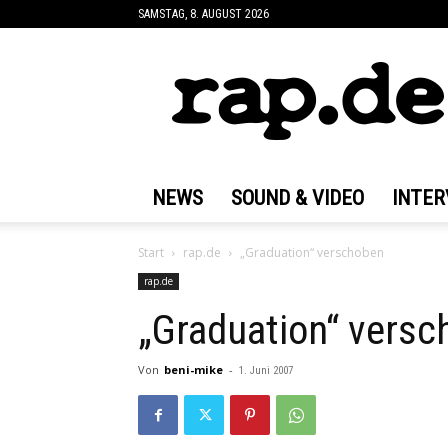
SAMSTAG, 8. AUGUST 2026
rap.de
NEWS
SOUND & VIDEO
INTER
Start
rap.de
„Graduation“ verschoben
rap.de
„Graduation“ vers
Von
beni-mike
-
1. Juni 2007