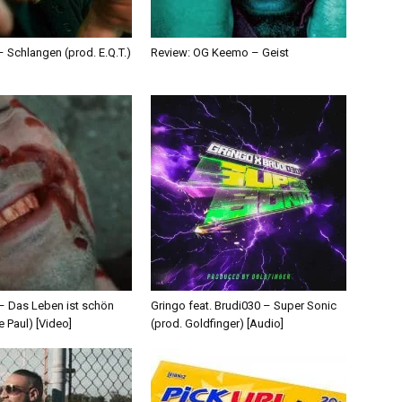
 Schlangen (prod. E.Q.T.)
Review: OG Keemo – Geist
 – Das Leben ist schön
Gringo feat. Brudi030 – Super Sonic
e Paul) [Video]
(prod. Goldfinger) [Audio]