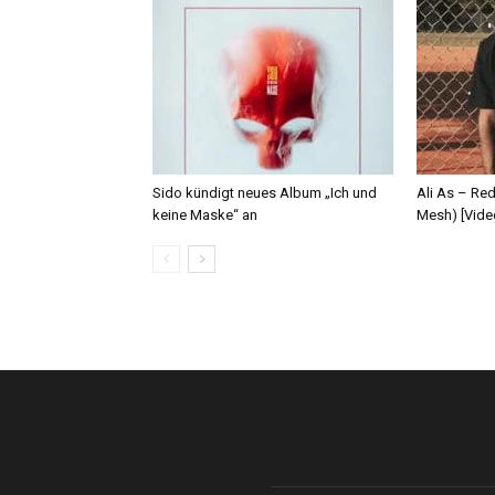
Sido kündigt neues Album „Ich und
Ali As – Re
keine Maske“ an
Mesh) [Vide