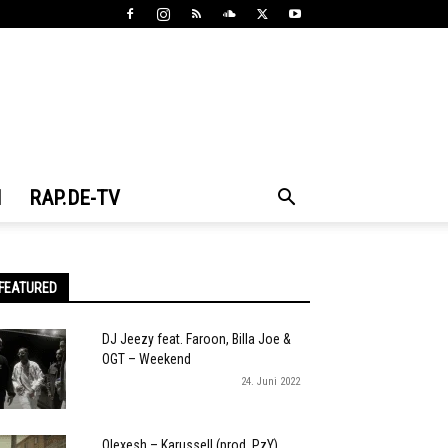
N
RAP.DE-TV
FEATURED
DJ Jeezy feat. Faroon, Billa Joe &
OGT – Weekend
24. Juni 2022
Olexesh – Karussell (prod. PzY)