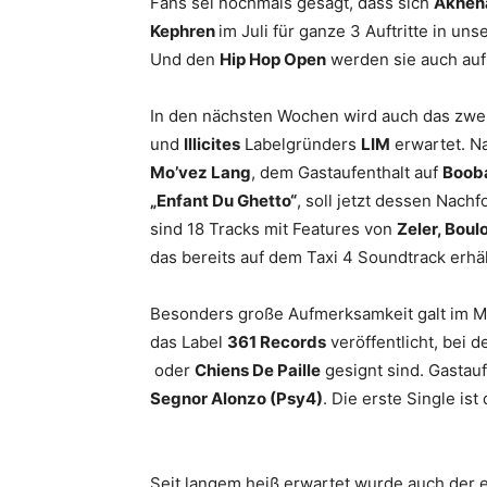
Fans sei nochmals gesagt, dass sich
Akhena
Kephren
im Juli für ganze 3 Auftritte in 
Und den
Hip Hop Open
werden sie auch auf
In den nächsten Wochen wird auch das zwei
und
Illicites
Labelgründers
LIM
erwartet. N
Mo’vez Lang
, dem Gastaufenthalt auf
Boob
„Enfant Du Ghetto“
, soll jetzt dessen Nachf
sind 18 Tracks mit Features von
Zeler, Boul
das bereits auf dem Taxi 4 Soundtrack erhä
Besonders große Aufmerksamkeit galt im 
das Label
361 Records
veröffentlicht, bei 
oder
Chiens De Paille
gesignt sind. Gastauf
Segnor Alonzo (Psy4)
. Die erste Single is
Seit langem heiß erwartet wurde auch der 