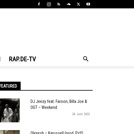
N
RAP.DE-TV
FEATURED
DJ Jeezy feat. Faroon, Billa Joe &
OGT – Weekend
24. Juni 2022
Olexesh – Karussell (prod. PzY)