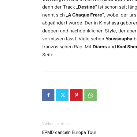
denn der Track
„Destiné“
ist schon seit lä
nennt sich
„A Chaque Frère“
, wobei der urs
abgeändert wurde. Der in Kinshasa geborene
deepen und nachdenklichen Style, der aber 
vermissen lässt. Viele sehen
Youssoupha
be
französischen Rap. Mit
Diams
und
Kool She
Seite.
Vorheriger Artikel
EPMD canceln Europa Tour