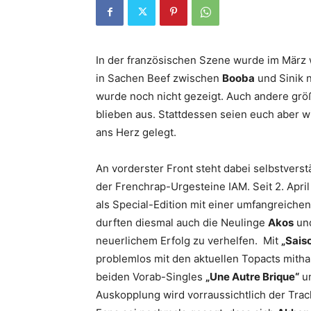
In der französischen Szene wurde im März 
in Sachen Beef zwischen
Booba
und
Sinik
n
wurde noch nicht gezeigt. Auch andere grö
blieben aus. Stattdessen seien euch aber 
ans Herz gelegt.
An vorderster Front steht dabei selbstverst
der Frenchrap-Urgesteine
IAM
. Seit 2. Apr
als Special-Edition mit einer umfangreiche
durften diesmal auch die Neulinge
Akos
un
neuerlichem Erfolg zu verhelfen. Mit
„Sais
problemlos mit den aktuellen Topacts mithal
beiden Vorab-Singles
„Une Autre Brique“
u
Auskopplung wird vorraussichtlich der Tra