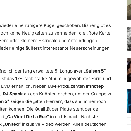
wieder eine ruhigere Kugel geschoben. Bisher gibt es
och keine Neuigkeiten zu vermelden, die „Rote Karte“
ßere oder kleinere Skandale und Anfeindungen
wieder einige äußerst interessante Neuerscheinungen
ändlich der lang erwartete 5. Longplayer
„Saison 5“
il ist das 17-Track starke Album in gewohnter Form und
n DVD erhältlich. Neben
IAM
-Produzenten
Imhotep
d
DJ Spank
an den Knöpfen drehen, um der Gruppe zu
on 5“
zeigen die „alten Herren“, dass sie immernoch
ten können. Die Qualität der Platte steht der der
nd
„Ca Vient De La Rue“
in nichts nach. Nächste
ck
„United“
inklusive Video werden. Allen deutschen