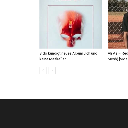
Sido kündigt neues Album „Ich und
Ali As – Re
keine Maske“ an
Mesh) [Vide