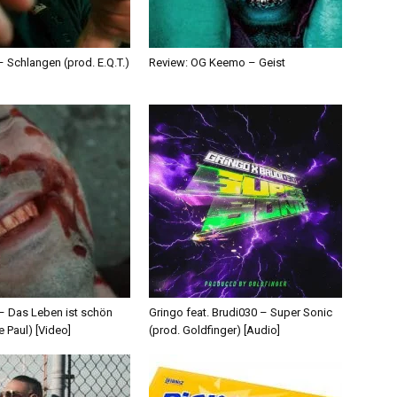
 Schlangen (prod. E.Q.T.)
Review: OG Keemo – Geist
 – Das Leben ist schön
Gringo feat. Brudi030 – Super Sonic
e Paul) [Video]
(prod. Goldfinger) [Audio]