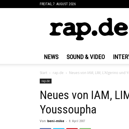
FREITAG, 7. AUGUST 2026
rap.de
NEWS
SOUND & VIDEO
INTER
Start
rap.de
Neues von IAM, LIM, L’Algerino und
rap.de
Neues von IAM, LIM
Youssoupha
Von
beni-mike
-
8. April 2007