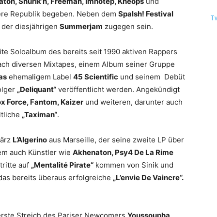
ton, Shurik’n, Freeman, Imhotep, Kheops
und
unsere Republik begeben. Neben dem
Spalsh! Festival
T
 der diesjährigen
Summerjam
zugegen sein.
te Soloalbum des bereits seit 1990 aktiven Rappers
ach diversen Mixtapes, einem Album seiner Gruppe
as
ehemaligem Label
45 Scientific
und seinem Debüt
olger
„Deliquant“
veröffentlicht werden. Angekündigt
ox Force, Fantom, Kaizer
und weiteren, darunter auch
ltliche
„Taximan“
.
März
L’Algerino
aus Marseille, der seine zweite LP über
dem auch Künstler wie
Akhenaton, Psy4 De La Rime
tritte auf
„Mentalité Pirate“
kommen von
Sinik
und
t das bereits überaus erfolgreiche
„L’envie De Vaincre“.
erste Streich des Pariser Newcomers
Youssoupha
,