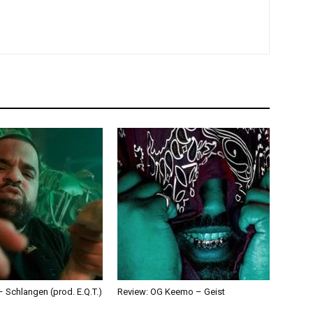
 Schlangen (prod. E.Q.T.)
Review: OG Keemo – Geist