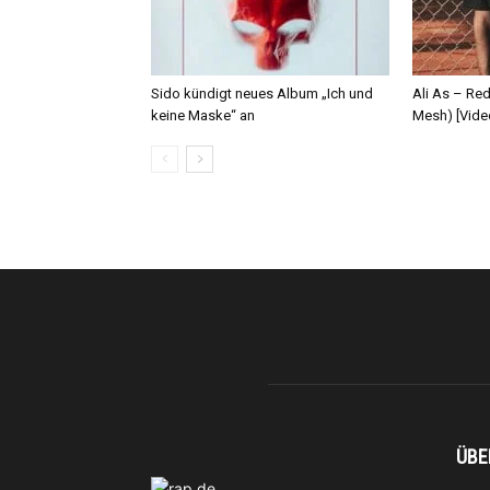
Sido kündigt neues Album „Ich und
Ali As – Re
keine Maske“ an
Mesh) [Vide
ÜBE