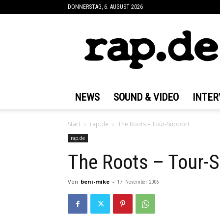
DONNERSTAG, 6. AUGUST 2026
rap.de
NEWS
SOUND & VIDEO
INTER
Start
rap.de
The Roots – Tour-Support
rap.de
The Roots – Tour-
Von
beni-mike
-
17. November 2006