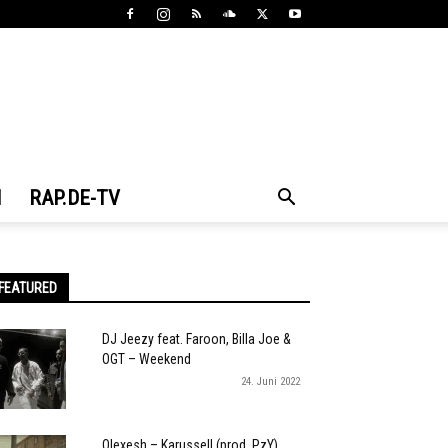
N
RAP.DE-TV
FEATURED
DJ Jeezy feat. Faroon, Billa Joe &
OGT – Weekend
24. Juni 2022
Olexesh – Karussell (prod. PzY)