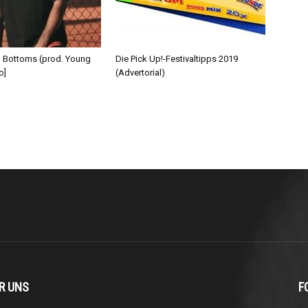
d Bottoms (prod. Young
Die Pick Up!-Festivaltipps 2019
o]
(Advertorial)
R UNS
F