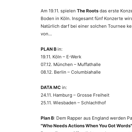
Am 19.11. spielen
The Roots
das erste Konze
Boden in Köln. Insgesamt fünf Konzerte wir
Natürlich darf bei einer solchen Tournee k
von…
PLAN B
in:
19.11. Köln – E-Werk
07.12. München – Muffathalle
08.12. Berlin – Columbiahalle
DATA MC
in:
24.11. Hamburg – Grosse Freiheit
25.11. Wiesbaden – Schlachthof
Plan B
: Dem Rapper aus England werden Pa
"Who Needs Actions When You Got Words