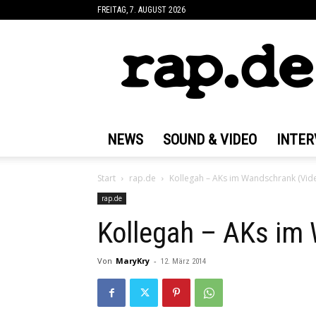
FREITAG, 7. AUGUST 2026
rap.de
NEWS
SOUND & VIDEO
INTER
Start
rap.de
Kollegah – AKs im Wandschrank (Vid
rap.de
Kollegah – AKs im
Von
MaryKry
-
12. März 2014