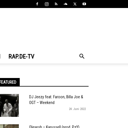
N
RAP.DE-TV
FEATURED
DJ Jeezy feat. Faroon, Billa Joe &
OGT – Weekend
24. Juni 2022
Olexesh – Karussell (prod. PzY)