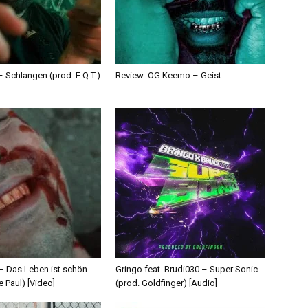
 Schlangen (prod. E.Q.T.)
Review: OG Keemo – Geist
 – Das Leben ist schön
Gringo feat. Brudi030 – Super Sonic
e Paul) [Video]
(prod. Goldfinger) [Audio]