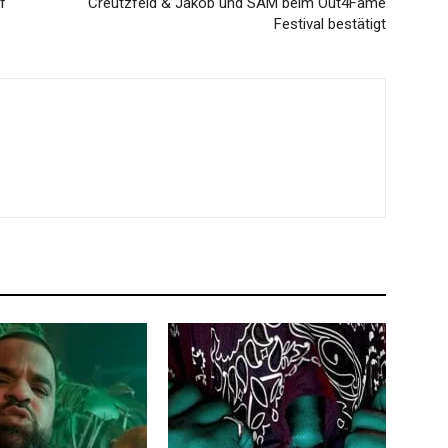
f
Creutzfeld & Jakob und SAM beim Out4Fame
Festival bestätigt