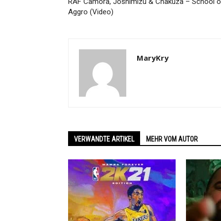
RAF Camora, Joshimizu & Chakuza – School o
Aggro (Video)
MaryKry
VERWANDTE ARTIKEL
MEHR VOM AUTOR