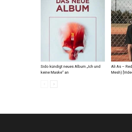
Sido kündigt neues Album „Ich und
Ali As – Re
keine Maske“ an
Mesh) [Vide