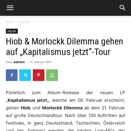
Start
rap.de
rap.de
Hiob & Morlockk Dilemma gehen
auf „Kapitalismus jetzt“-Tour
Von
admin
-
12. Februar 2014
Pünktlich zum Album-Release der neuen LP
„
Kapitalismus jetzt
„, welche am 28. Februar erscheint,
gehen
Hiob
und
Morlockk Dilemma
ab dem 21. Februar
auf große Deutschlandtour. Nach über 100 Auftritten auf
Festivals, in ganz Deutschland, Tschechien, Österreich
und der Schweiz werden die beiden Live-MCs der