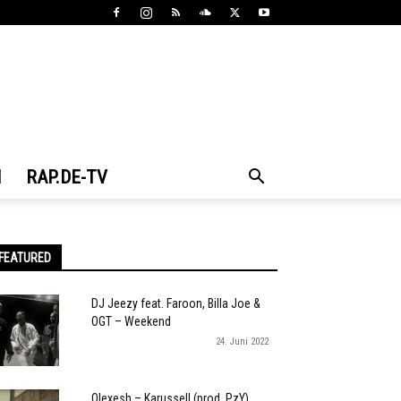
N
RAP.DE-TV
FEATURED
DJ Jeezy feat. Faroon, Billa Joe &
OGT – Weekend
24. Juni 2022
Olexesh – Karussell (prod. PzY)