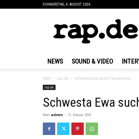
DONNERSTAG, 6. AUGUST 2026
rap.de
NEWS
SOUND & VIDEO
INTER
Start
rap.de
Schwesta Ewa sucht Tänzerinnen
rap.de
Schwesta Ewa such
Von
admin
-
11. Februar 2014