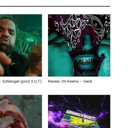
 Schlangen (prod. E.Q.T.)
Review: OG Keemo – Geist