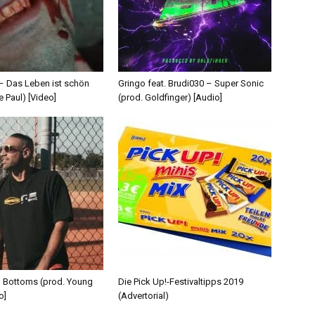
 – Das Leben ist schön
Gringo feat. Brudi030 – Super Sonic
e Paul) [Video]
(prod. Goldfinger) [Audio]
d Bottoms (prod. Young
Die Pick Up!-Festivaltipps 2019
o]
(Advertorial)