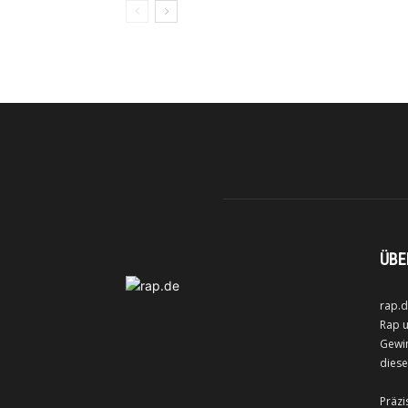
ÜBE
rap.d
Rap u
Gewin
diese
Präzi