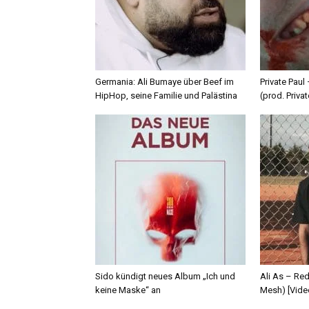
Germania: Ali Bumaye über Beef im
Private Paul
HipHop, seine Familie und Palästina
(prod. Privat
Sido kündigt neues Album „Ich und
Ali As – Re
keine Maske“ an
Mesh) [Vide