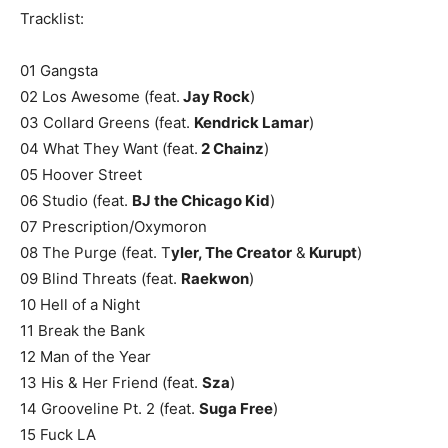
Tracklist:
01 Gangsta
02 Los Awesome (feat.
Jay Rock
)
03 Collard Greens (feat.
Kendrick Lamar
)
04 What They Want (feat.
2 Chainz
)
05 Hoover Street
06 Studio (feat.
BJ the Chicago Kid
)
07 Prescription/Oxymoron
08 The Purge (feat. T
yler, The Creator
&
Kurupt
)
09 Blind Threats (feat.
Raekwon
)
10 Hell of a Night
11 Break the Bank
12 Man of the Year
13 His & Her Friend (feat.
Sza
)
14 Grooveline Pt. 2 (feat.
Suga Free
)
15 Fuck LA