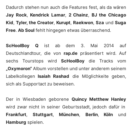
Dadurch stehen nun auch die Features fest, als da wären
Jay Rock
,
Kendrick Lamar
,
2 Chainz
,
BJ the Chicago
Kid
,
Tyler, the Creator
,
Kurupt
,
Raekwon
,
Sza
und
Suga
Free
.
Ab Soul
fehlt hingegen etwas überraschend.
ScHoolBoy Q
ist ab dem 3. Mai 2014 auf
Deutschlandtour, die von
rap.de
präsentiert wird.
Auf
sechs Tourstops wird
ScHoolBoy
die Tracks vom
„Oxymoron“
Album vorstellen und unter anderem seinem
Labelkollegen
Isaiah Rashad
die Möglichkeite geben,
sich als Supportact zu beweisen.
Der in Wiesbaden geborene
Quincy Metthew Hanley
wird zwar nicht in seiner Geburtsstadt, jedoch dafür in
Frankfurt
,
Stuttgart
,
München
,
Berlin
,
Köln
und
Hamburg
spielen.