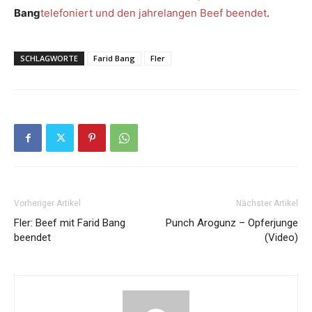
Bang
telefoniert und den jahrelangen Beef beendet
.
SCHLAGWORTE
Farid Bang
Fler
Vorheriger Artikel
Nächster Artikel
Fler: Beef mit Farid Bang
Punch Arogunz – Opferjunge
beendet
(Video)