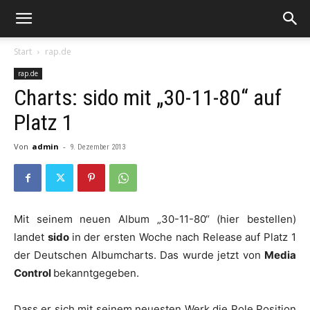
Start
rap.de
rap.de
Charts: sido mit „30-11-80“ auf
Platz 1
Von
admin
-
9. Dezember 2013
Mit seinem neuen Album „30-11-80“ (hier bestellen)
landet
sido
in der ersten Woche nach Release auf Platz 1
der Deutschen Albumcharts. Das wurde jetzt von
Media
Control
bekanntgegeben.
Dass er sich mit seinem neuesten Werk die Pole Position