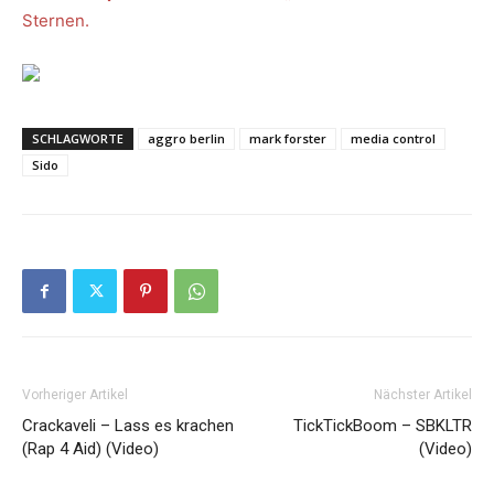
Sternen.
SCHLAGWORTE
aggro berlin
mark forster
media control
Sido
Vorheriger Artikel
Nächster Artikel
Crackaveli – Lass es krachen
TickTickBoom – SBKLTR
(Rap 4 Aid) (Video)
(Video)