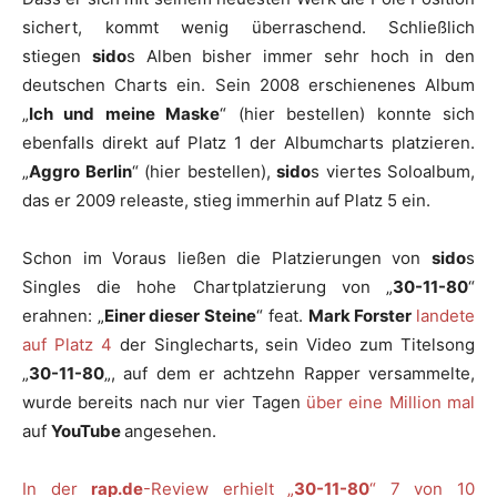
sichert, kommt wenig überraschend. Schließlich
stiegen
sido
s Alben bisher immer sehr hoch in den
deutschen Charts ein. Sein 2008 erschienenes Album
„
Ich und meine Maske
“ (hier bestellen) konnte sich
ebenfalls direkt auf Platz 1 der Albumcharts platzieren.
„
Aggro Berlin
“ (hier bestellen),
sido
s viertes Soloalbum,
das er 2009 releaste, stieg immerhin auf Platz 5 ein.
Schon im Voraus ließen die Platzierungen von
sido
s
Singles die hohe Chartplatzierung von „
30-11-80
“
erahnen: „
Einer dieser Steine
“ feat.
Mark Forster
landete
auf Platz 4
der Singlecharts, sein Video zum Titelsong
„
30-11-80
„, auf dem er achtzehn Rapper versammelte,
wurde bereits nach nur vier Tagen
über eine Million mal
auf
YouTube
angesehen.
In der
rap.de
-Review erhielt „
30-11-80
“ 7 von 10