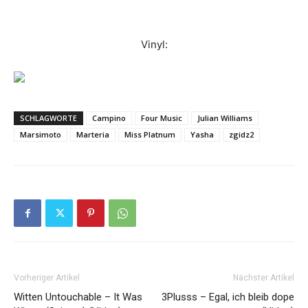
Vinyl:
SCHLAGWORTE
Campino
Four Music
Julian Williams
Marsimoto
Marteria
Miss Platnum
Yasha
zgidz2
Vorheriger Artikel
Nächster Artikel
Witten Untouchable – It Was
3Plusss – Egal, ich bleib dope