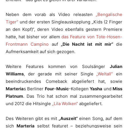
Neben dem vorab als Video releasten
„Bengalische
Tiger“
und der ersten Singleauskopplung „Kids (2 Finger
an den Kopf)“, deren Video ebenfalls gestern Premiere
hatte, hat bisher vor allem
das Feature von Tote-Hosen-
Frontmann Campino
auf
„Die Nacht ist mit mir“
die
Aufmerksamkeit auf sich gezogen.
Weitere Features kommen von Soulsänger
Julian
Williams
, der gerade mit seiner Single
„Weltall“
ein
beeindruckendes Comeback abgeliefert hat, sowie
Marteria
s Berliner
Four
–
Music
-Kollegen
Yasha
und
Miss
Platnum
. Das Trio hat schon mal zusammengearbeitet
und 2012 die Hitsingle
„Lila Wolken“
abgeliefert.
Des Weiteren gibt es mit
„Auszeit“
einen Song, auf dem
sich
Marteria
selbst featuret – beziehungsweise sein