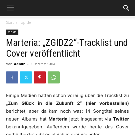
Start
rap.de
rap.de
Marteria: „ZGIDZ2“-Tracklist und
Cover veröffentlicht
Von
admin
-
5. Dezember 2013
Einige Medien hatten schon voreilig über die Tracklist zu
„Zum Glück in die Zukunft 2“ (hier vorbestellen)
berichtet, aber da kam noch was: 14 Songtitel seines
neuen Albums hat
Marteria
jetzt insgesamt via
Twitter
bekanntgegeben. Außerdem wurde heute das Cover
enthüllt – das gibt es gleich in drei Varianten.