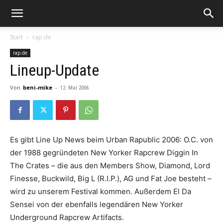
Start
rap.de
rap.de
Lineup-Update
Von
beni-mike
-
12. Mai 2006
Es gibt Line Up News beim
Urban Rapublic
2006:
O.C.
von
der 1988 gegründeten New Yorker Rapcrew
Diggin In
The Crates
– die aus den Members
Show, Diamond, Lord
Finesse, Buckwild, Big L (R.I.P.), AG
und
Fat Joe
besteht –
wird zu unserem Festival kommen. Außerdem
El Da
Sensei
von der ebenfalls legendären New Yorker
Underground Rapcrew
Artifacts
.