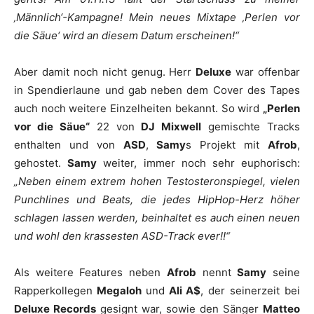
‚Männlich‘-Kampagne! Mein neues Mixtape ‚Perlen vor
die Säue‘ wird an diesem Datum erscheinen!“
Aber damit noch nicht genug. Herr
Deluxe
war offenbar
in Spendierlaune und gab neben dem Cover des Tapes
auch noch weitere Einzelheiten bekannt. So wird
„Perlen
vor die Säue“
22 von
DJ Mixwell
gemischte Tracks
enthalten und von
ASD
,
Samy
s Projekt mit
Afrob
,
gehostet.
Samy
weiter, immer noch sehr euphorisch:
„Neben einem extrem hohen Testosteronspiegel, vielen
Punchlines und Beats, die jedes HipHop-Herz höher
schlagen lassen werden, beinhaltet es auch einen neuen
und wohl den krassesten ASD-Track ever!!“
Als weitere Features neben
Afrob
nennt
Samy
seine
Rapperkollegen
Megaloh
und
Ali A$
, der seinerzeit bei
Deluxe Records
gesignt war, sowie den Sänger
Matteo