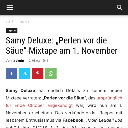
Start
rap.de
rap.de
Samy Deluxe: „Perlen vor die
Säue“-Mixtape am 1. November
Von
admin
-
2. Oktober 2013
Samy Deluxe
hat endlich Details zu seinem neuen
Mixtape verraten:
„Perlen vor die Säue“
, das
ursprünglich
für Ende Oktober angekündigt
war, wird nun am 1.
November erscheinen. Das verkündete der Rapper mit
lesbarem Enthusiasmus via
Facebook
:
„Moin Leude!! Los
geht’s! Am 01.11.13 fällt der Startschuss zu meiner