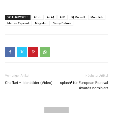
SCHLAGWORTE
Afrob
Ali A$
ASD
DJ Mixwell
Männlich
Matteo Capreoli
Megaloh
Samy Deluxe
Vorheriger Artikel
Nächster Artikel
Chefket – Identitäter (Video)
splash! für European Festival
Awards nominiert