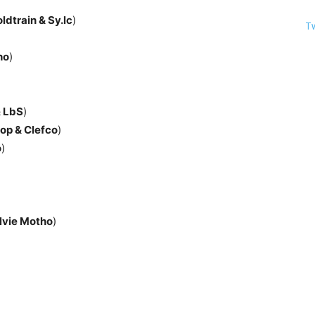
ldtrain & Sy.lc
)
T
ho
)
& LbS
)
op & Clefco
)
o
)
Nvie Motho
)