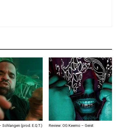
 Schlangen (prod. E.Q.T.)
Review: OG Keemo – Geist