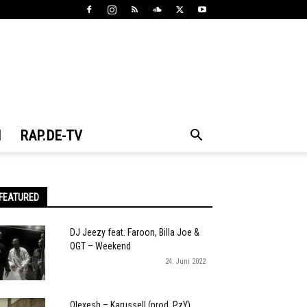
N
RAP.DE-TV
FEATURED
DJ Jeezy feat. Faroon, Billa Joe &
OGT – Weekend
24. Juni 2022
Olexesh – Karussell (prod. PzY)