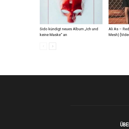
Sido kündigt neues Album „Ich und
Ali As – Re
keine Maske“ an
Mesh) [Vide
ÜBE