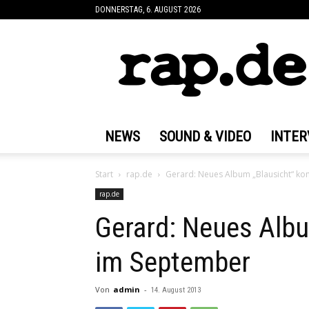
DONNERSTAG, 6. AUGUST 2026
rap.de
NEWS
SOUND & VIDEO
INTER
Start
rap.de
Gerard: Neues Album „Blausicht“ k
rap.de
Gerard: Neues Alb
im September
Von
admin
-
14. August 2013