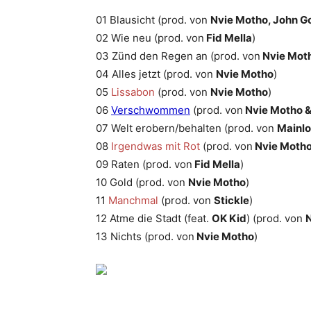
01 Blausicht (prod. von
Nvie Motho, John Go
02 Wie neu (prod. von
Fid Mella
)
03 Zünd den Regen an (prod. von
Nvie Mot
04 Alles jetzt (prod. von
Nvie Motho
)
05
Lissabon
(prod. von
Nvie Motho
)
06
Verschwommen
(prod. von
Nvie Motho 
07 Welt erobern/behalten (prod. von
Mainlo
08
Irgendwas mit Rot
(prod. von
Nvie Moth
09 Raten (prod. von
Fid Mella
)
10 Gold (prod. von
Nvie Motho
)
11
Manchmal
(prod. von
Stickle
)
12 Atme die Stadt (feat.
OK Kid
) (prod. von
13 Nichts (prod. von
Nvie Motho
)