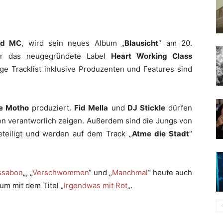
rd MC
, wird sein neues Album „
Blausicht
“ am 20.
ber das neugegründete Label
Heart Working Class
ge Tracklist inklusive Produzenten und Features sind
e Motho
produziert.
Fid Mella
und
DJ Stickle
dürfen
nen verantworlich zeigen. Außerdem sind die Jungs von
teiligt und werden auf dem Track „
Atme die Stadt
“
ssabon
„, „
Verschwommen
“ und „
Manchmal
“ heute auch
m mit dem Titel „
Irgendwas mit Rot
„.