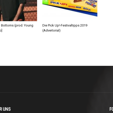
d Bottoms (prod. Young
Die Pick Up!-Festivaltipps 2019
o]
(Advertorial)
R UNS
F