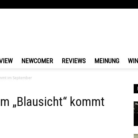
VIEW
NEWCOMER
REVIEWS
MEINUNG
WI
ommt im September
um „Blausicht“ kommt