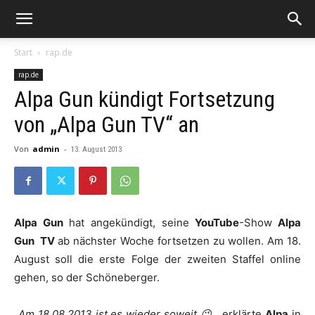
Start
rap.de
rap.de
Alpa Gun kündigt Fortsetzung
von „Alpa Gun TV“ an
Von
admin
-
13. August 2013
Alpa Gun
hat angekündigt, seine
YouTube
-Show
Alpa
Gun TV
ab nächster Woche fortsetzen zu wollen. Am 18.
August soll die erste Folge der zweiten Staffel online
gehen, so der Schöneberger.
„
Am 18.08.2013 ist es wieder soweit 😉
„, erklärte
Alpa
in