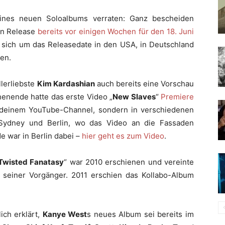
ines neuen Soloalbums verraten: Ganz bescheiden
sen Release
bereits vor einigen Wochen für den 18. Juni
s sich um das Releasedate in den USA, in Deutschland
nen.
llerliebste
Kim Kardashian
auch bereits eine Vorschau
henende hatte das erste Video „
New Slaves
“
Premiere
gendeinem YouTube-Channel, sondern in verschiedenen
Sydney und Berlin, wo das Video an die Fassaden
de war in Berlin dabei –
hier geht es zum Video
.
 Twisted Fanatasy
“ war 2010 erschienen und vereinte
 seiner Vorgänger. 2011 erschien das Kollabo-Album
ich erklärt,
Kanye West
s neues Album sei bereits im