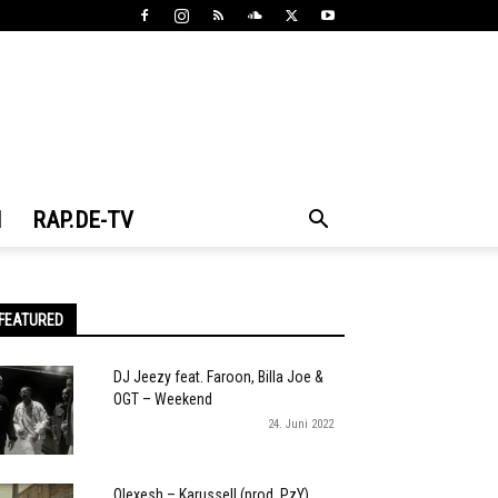
N
RAP.DE-TV
FEATURED
DJ Jeezy feat. Faroon, Billa Joe &
OGT – Weekend
24. Juni 2022
Olexesh – Karussell (prod. PzY)