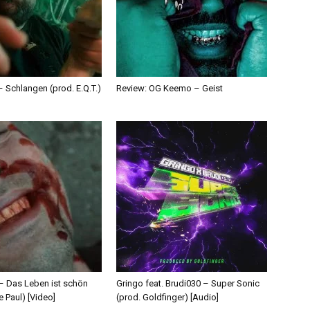
 Schlangen (prod. E.Q.T.)
Review: OG Keemo – Geist
 – Das Leben ist schön
Gringo feat. Brudi030 – Super Sonic
e Paul) [Video]
(prod. Goldfinger) [Audio]