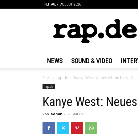
FREITAG, 7. AUGUST 2026
rap.de
NEWS
SOUND & VIDEO
INTER
Start
rap.de
Kanye West: Neues Album heißt „Yee
rap.de
Kanye West: Neues
Von
admin
-
21. Mai 2013