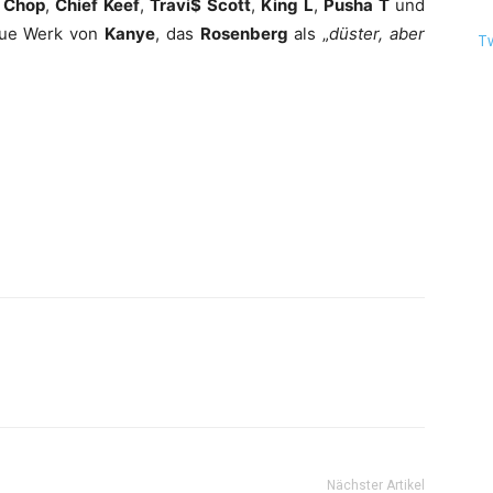
 Chop
,
Chief Keef
,
Travi$ Scott
,
King L
,
Pusha T
und
neue Werk von
Kanye
, das
Rosenberg
als „
düster, aber
T
Nächster Artikel