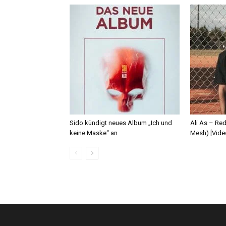
Sido kündigt neues Album „Ich und
Ali As – Re
keine Maske“ an
Mesh) [Vide