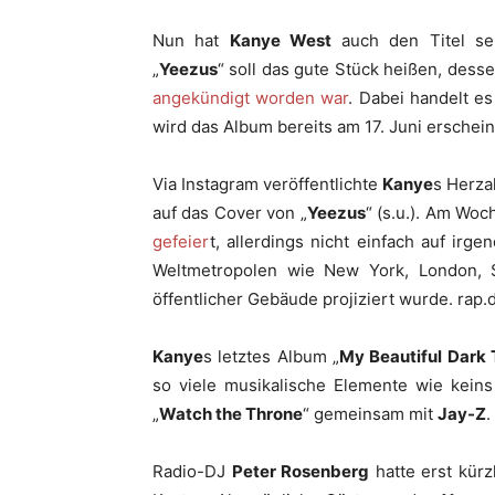
Nun hat
Kanye West
auch den Titel se
„
Yeezus
“ soll das gute Stück heißen, des
angekündigt worden war
. Dabei handelt e
wird das Album bereits am 17. Juni erschei
Via Instagram veröffentlichte
Kanye
s Herza
auf das Cover von „
Yeezus
“ (s.u.). Am Woc
gefeier
t, allerdings nicht einfach auf ir
Weltmetropolen wie New York, London, 
öffentlicher Gebäude projiziert wurde. rap.
Kanye
s letztes Album „
My Beautiful Dark
so viele musikalische Elemente wie keins
„
Watch the Throne
“ gemeinsam mit
Jay-Z
.
Radio-DJ
Peter Rosenberg
hatte erst kürzl