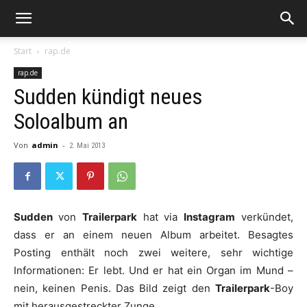
Start
rap.de
rap.de
Sudden kündigt neues
Soloalbum an
Von
admin
-
2. Mai 2013
Sudden
von
Trailerpark
hat via
Instagram
verkündet,
dass er an einem neuen Album arbeitet. Besagtes
Posting enthält noch zwei weitere, sehr wichtige
Informationen: Er lebt. Und er hat ein Organ im Mund –
nein, keinen Penis. Das Bild zeigt den
Trailerpark
-Boy
mit herausgestreckter Zunge.