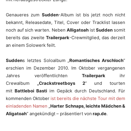
Genaueres zum
Sudden
-Album ist bis jetzt noch nicht
bekannt, Releasedate, Titel, Cover oder Tracklist lassen
noch auf sich warten. Neben
Alligatoah
ist
Sudden
somit
bereits das zweite
Trailerpark
-Crewmitglied, das derzeit
an einem Solowerk feilt.
Sudden
s letztes Soloalbum „
Romantisches Arschloch
“
erschien im Dezember 2010. Im Oktober vergangenen
Jahres veröffentlichten
Trailerpark
ihr
Crewalbum
„Crackstreetboys 2
“ und tourten
mit
Battleboi Basti
im Gepäck durch Deutschland. Für
kommenden Oktober
ist bereits die nächste Tour mit dem
einladenden Namen
„
Harter Schnaps, leichte Mädchen &
Aligatoah
“ angekündigt – präsentiert von
rap.de
.